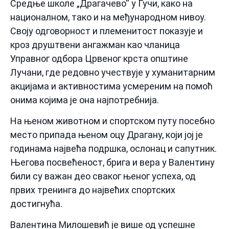
Средње школе „Драгачево“ у Гучи, како на
националном, тако и на међународном нивоу.
Своју одговорност и племенитост показује и
кроз друштвени ангажман као чланица
Управног одбора Црвеног крста општине
Лучани, где редовно учествује у хуманитарним
акцијама и активностима усмереним на помоћ
онима којима је она најпотребнија.
На њеном животном и спортском путу посебно
место припада њеном оцу Драгану, који јој је
годинама највећа подршка, ослонац и сапутник.
Његова посвећеност, брига и вера у Валентину
били су важан део сваког њеног успеха, од
првих тренинга до највећих спортских
достигнућа.
Валентина Милошевић је више од успешне