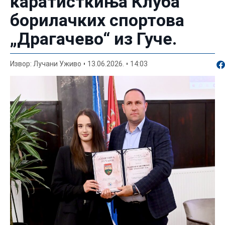
каратисткиња Клуба
борилачких спортова
„Драгачево“ из Гуче.
По
Извор: Лучани Уживо
13.06.2026.
14:03