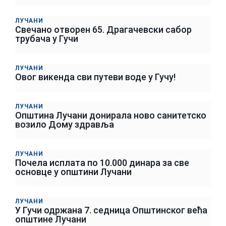
ЛУЧАНИ
Свечано отворен 65. Драгачевски сабор
трубача у Гучи
ЛУЧАНИ
Овог викенда сви путеви воде у Гучу!
ЛУЧАНИ
Општина Лучани донирала ново санитетско
возило Дому здравља
ЛУЧАНИ
Почела исплата по 10.000 динара за све
основце у општини Лучани
ЛУЧАНИ
У Гучи одржана 7. седница Општинског већа
општине Лучани