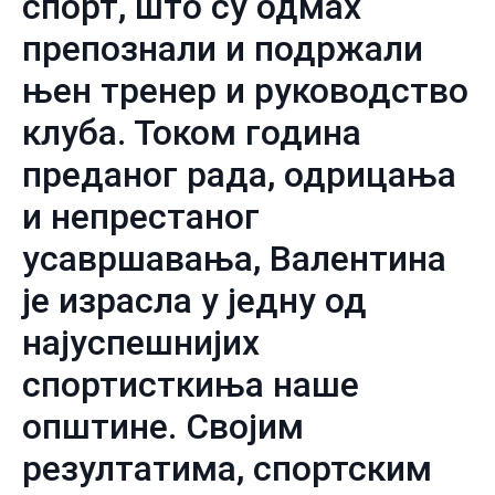
спорт, што су одмах
препознали и подржали
њен тренер и руководство
клуба. Током година
преданог рада, одрицања
и непрестаног
усавршавања, Валентина
је израсла у једну од
најуспешнијих
спортисткиња наше
општине. Својим
резултатима, спортским