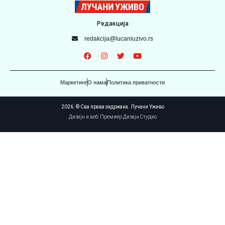
Редакција
redakcija@lucaniuzivo.rs
Маркетинг
О нама
Политика приватности
2026. © Сва права задржана. Лучани Уживо
Дизајн и веб: Премиер Дизајн Студио