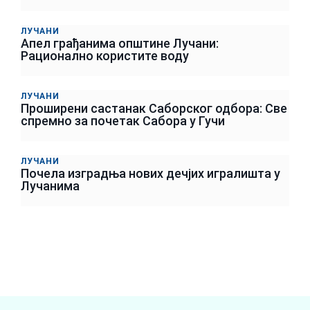
ЛУЧАНИ
Апел грађанима општине Лучани:
Рационално користите воду
ЛУЧАНИ
Проширени састанак Саборског одбора: Све
спремно за почетак Сабора у Гучи
ЛУЧАНИ
Почела изградња нових дечјих игралишта у
Лучанима