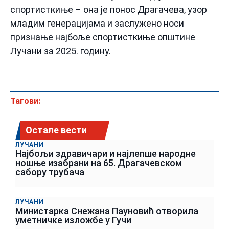
спортисткиње – она је понос Драгачева, узор
младим генерацијама и заслужено носи
признање најбоље спортисткиње општине
Лучани за 2025. годину.
Тагови:
Остале вести
ЛУЧАНИ
Најбољи здравичари и најлепше народне
ношње изабрани на 65. Драгачевском
сабору трубача
ЛУЧАНИ
Министарка Снежана Пауновић отворила
уметничке изложбе у Гучи