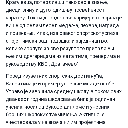
Крагујевца, потврдивши тако своје знање,
дисциплину и дугогодишњу посвећеност
каратеу. Током досадашње каријере освојила је
више од седамдесет медаља, пехара, награда
и признања. Ипак, иза сваког спортског успеха
стоје тимски рад, подршка и заједништво.
Велике заслуге за ове резултате припадају и
њеним другарицама из ката тима, тренерима и
руководству КБС „Драгачево“.
Поред изузетних спортских достигнућа,
Валентина је и пример успешне младе особе.
Управо је завршила средњу школу, а током свих
дванаест година школовања била је одличан
ученик, носилац Вукове дипломе и учесник
бројних школских такмичења. Активно је
учествовала у најзначајнијим пројектима