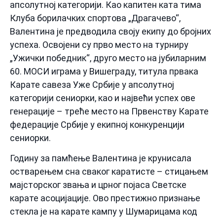
апсолутној категорији. Као капитен ката тима
Клуба борилачких спортова „Драгачево“,
Валентина је предводила своју екипу до бројних
успеха. Освојени су прво место на турниру
„Ужички победник“, друго место на јубиларним
60. МОСИ играма у Вишеграду, титула првака
Карате савеза Уже Србије у апсолутној
категорији сениорки, као и највећи успех ове
генерације – треће место на Првенству Карате
федерације Србије у екипној конкуренцији
сениорки.
Годину за памћење Валентина је крунисала
остварењем сна сваког каратисте – стицањем
мајсторског звања и црног појаса Светске
карате асоцијације. Ово престижно признање
стекла је на карате кампу у Шумарицама код