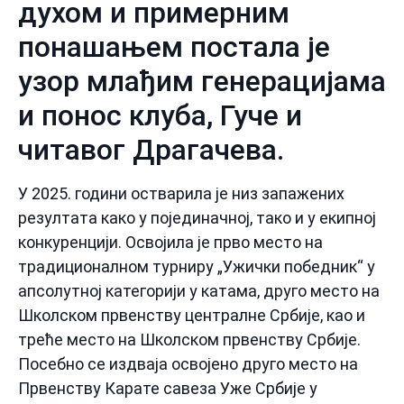
духом и примерним
понашањем постала је
узор млађим генерацијама
и понос клуба, Гуче и
читавог Драгачева.
У 2025. години остварила је низ запажених
резултата како у појединачној, тако и у екипној
конкуренцији. Освојила је прво место на
традиционалном турниру „Ужички победник“ у
апсолутној категорији у катама, друго место на
Школском првенству централне Србије, као и
треће место на Школском првенству Србије.
Посебно се издваја освојено друго место на
Првенству Карате савеза Уже Србије у