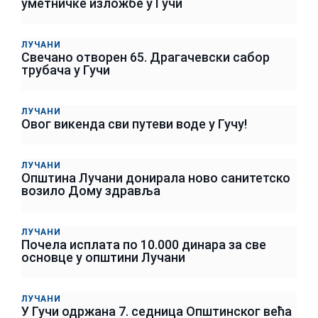
уметничке изложбе у Гучи
ЛУЧАНИ
Свечано отворен 65. Драгачевски сабор
трубача у Гучи
ЛУЧАНИ
Овог викенда сви путеви воде у Гучу!
ЛУЧАНИ
Општина Лучани донирала ново санитетско
возило Дому здравља
ЛУЧАНИ
Почела исплата по 10.000 динара за све
основце у општини Лучани
ЛУЧАНИ
У Гучи одржана 7. седница Општинског већа