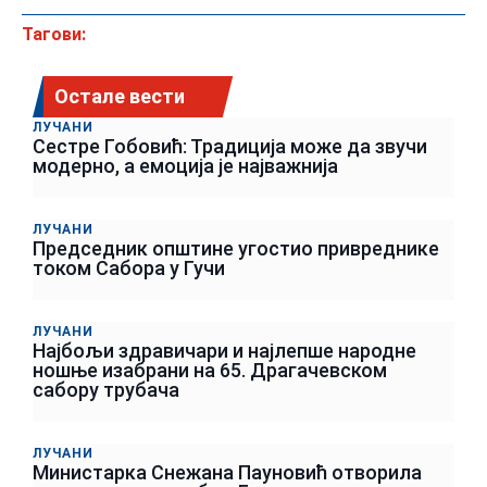
Тагови:
Остале вести
ЛУЧАНИ
Сестре Гобовић: Традиција може да звучи
модерно, а емоција је најважнија
ЛУЧАНИ
Председник општине угостио привреднике
током Сабора у Гучи
ЛУЧАНИ
Најбољи здравичари и најлепше народне
ношње изабрани на 65. Драгачевском
сабору трубача
ЛУЧАНИ
Министарка Снежана Пауновић отворила