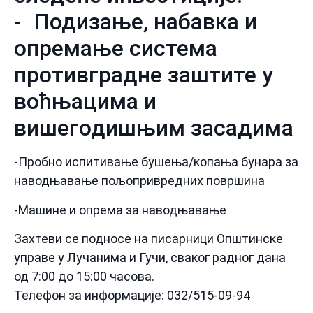
- Подизање, набавка и
опремање система
противградне заштите у
воћњацима и
вишегодишњим засадима
-Пробно испитивање бушења/копања бунара за
наводњавање пољопривредних површина
-Машине и опрема за наводњавање
Захтеви се подносе на писарници Општинске
управе у Лучанима и Гучи, сваког радног дана
од 7:00 до 15:00 часова.
Телефон за информације: 032/515-09-94