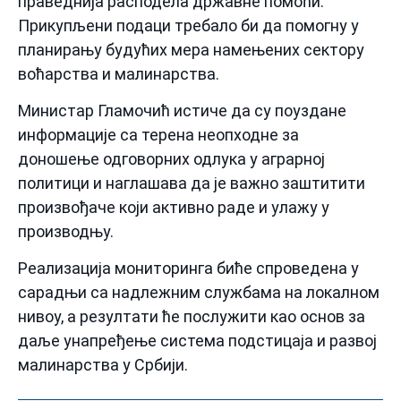
праведнија расподела државне помоћи.
Прикупљени подаци требало би да помогну у
планирању будућих мера намењених сектору
воћарства и малинарства.
Министар Гламочић истиче да су поуздане
информације са терена неопходне за
доношење одговорних одлука у аграрној
политици и наглашава да је важно заштитити
произвођаче који активно раде и улажу у
производњу.
Реализација мониторинга биће спроведена у
сарадњи са надлежним службама на локалном
нивоу, а резултати ће послужити као основ за
даље унапређење система подстицаја и развој
малинарства у Србији.