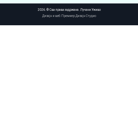
2026. © Сва права задржана. Лучани Уживо
Дизајн и веб: Премиер Дизајн Студио