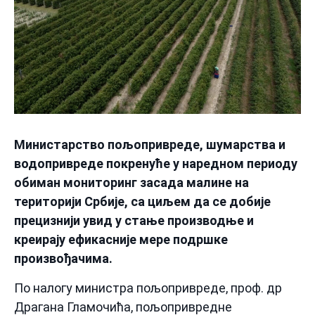
Министарство пољопривреде, шумарства и
водопривреде покренуће у наредном периоду
обиман мониторинг засада малине на
територији Србије, са циљем да се добије
прецизнији увид у стање производње и
креирају ефикасније мере подршке
произвођачима.
По налогу министра пољопривреде, проф. др
Драгана Гламочића, пољопривредне