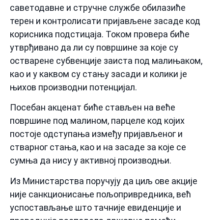
саветодавне и стручне службе обилазиће
терен и контролисати пријављене засаде код
корисника подстицаја. Током провера биће
утврђивано да ли су површине за које су
остварене субвенције заиста под малињаком,
као и у каквом су стању засади и колики је
њихов производни потенцијал.
Посебан акценат биће стављен на веће
површине под малином, парцеле код којих
постоје одступања између пријављеног и
стварног стања, као и на засаде за које се
сумња да нису у активној производњи.
Из Министарства поручују да циљ ове акције
није санкционисање пољопривредника, већ
успостављање што тачније евиденције и