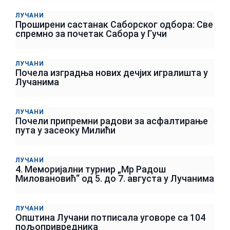
ЛУЧАНИ
Проширени састанак Саборског одбора: Све
спремно за почетак Сабора у Гучи
ЛУЧАНИ
Почела изградња нових дечјих игралишта у
Лучанима
ЛУЧАНИ
Почели припремни радови за асфалтирање
пута у засеоку Милићи
ЛУЧАНИ
4. Меморијални турнир „Мр Радош
Миловановић“ од 5. до 7. августа у Лучанима
ЛУЧАНИ
Општина Лучани потписала уговоре са 104
пољопривредника