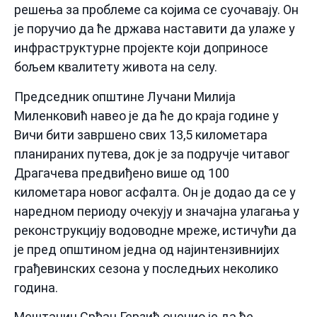
решења за проблеме са којима се суочавају. Он
је поручио да ће држава наставити да улаже у
инфраструктурне пројекте који доприносе
бољем квалитету живота на селу.
Председник општине Лучани Милија
Миленковић навео је да ће до краја године у
Вичи бити завршено свих 13,5 километара
планираних путева, док је за подручје читавог
Драгачева предвиђено више од 100
километара новог асфалта. Он је додао да се у
наредном периоду очекују и значајна улагања у
реконструкцију водоводне мреже, истичући да
је пред општином једна од најинтензивнијих
грађевинских сезона у последњих неколико
година.
Мештанин Срђан Герзић оценио је да ће