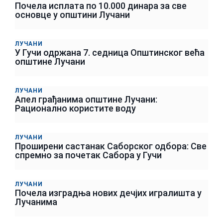
Почела исплата по 10.000 динара за све
основце у општини Лучани
ЛУЧАНИ
У Гучи одржана 7. седница Општинског већа
општине Лучани
ЛУЧАНИ
Апел грађанима општине Лучани:
Рационално користите воду
ЛУЧАНИ
Проширени састанак Саборског одбора: Све
спремно за почетак Сабора у Гучи
ЛУЧАНИ
Почела изградња нових дечјих игралишта у
Лучанима