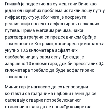
Глишић је подсетио да су мештани Виче као
један од највећих проблема истакли лошу путну
инфраструктуру, због чега је покренута
реализација пројекта асфалтирања локалних
путева. Према његовим речима, након
разговора грађана са председником Србије
током посете Котражи, договорена је изградња
укупно 13,5 километара асфалтних
саобраћајница у овом селу. До сада је
завршено 10 километара, док би преосталих 3,5
километара требало да буде асфалтирано
током лета.
Министар је нагласио да су непосредни
контакти са грађанима најбољи начин да се
сагледају стварне потребе локалног
становништва и да се пронађу конкретна