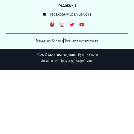
Редакција
redakcija@lucaniuzivo.rs
Маркетинг
О нама
Политика приватности
2026. © Сва права задржана. Лучани Уживо
Дизајн и веб: Премиер Дизајн Студио