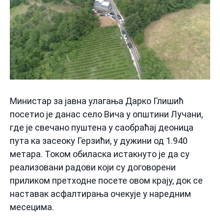
Министар за јавна улагања Дарко Глишић
посетио је данас село Вича у општини Лучани,
где је свечано пуштена у саобраћај деоница
пута ка засеоку Герзићи, у дужини од 1.940
метара. Током обиласка истакнуто је да су
реализовани радови који су договорени
приликом претходне посете овом крају, док се
наставак асфалтирања очекује у наредним
месецима.