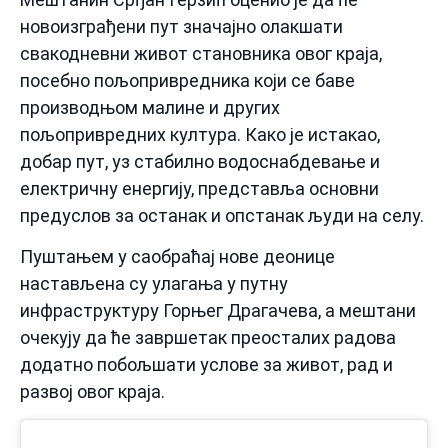
новоизграђени пут значајно олакшати
свакодневни живот становника овог краја,
посебно пољопривредника који се баве
производњом малине и других
пољопривредних култура. Како је истакао,
добар пут, уз стабилно водоснабдевање и
електричну енергију, представља основни
предуслов за останак и опстанак људи на селу.
Пуштањем у саобраћај нове деонице
настављена су улагања у путну
инфраструктуру Горњег Драгачева, а мештани
очекују да ће завршетак преосталих радова
додатно побољшати услове за живот, рад и
развој овог краја.