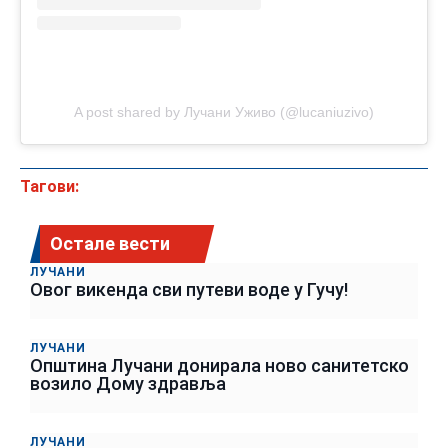
A post shared by Лучани Уживо (@lucaniuzivo)
Тагови:
Остале вести
ЛУЧАНИ
Овог викенда сви путеви воде у Гучу!
ЛУЧАНИ
Општина Лучани донирала ново санитетско
возило Дому здравља
ЛУЧАНИ