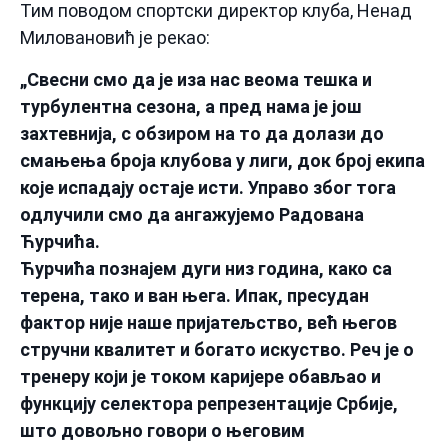
Тим поводом спортски директор клуба, Ненад
Миловановић је рекао:
„Свесни смо да је иза нас веома тешка и
турбулентна сезона, а пред нама је још
захтевнија, с обзиром на то да долази до
смањења броја клубова у лиги, док број екипа
које испадају остаје исти. Управо због тога
одлучили смо да ангажујемо Радована
Ћурчића.
Ћурчића познајем дуги низ година, како са
терена, тако и ван њега. Ипак, пресудан
фактор није наше пријатељство, већ његов
стручни квалитет и богато искуство. Реч је о
тренеру који је током каријере обављао и
функцију селектора репрезентације Србије,
што довољно говори о његовим