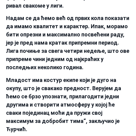
ривал свакоме у лиги.
Надам се да ћемо већ од првих кола показати
да имамо квалитет и карактер. Ипак, морамо
бити опрезни и максимално посвећени раду,
јер је пред нама кратак припремни период.
Лига почиње за свега четири недеље, што ове
припреме чини једним од најкраћих у
последњих неколико година.
Младост има костур екипе који је дуго на
окупу, што је свакако предност. Верујем да
ћемо се брзо упознати, прилагодити једни
другима и створити атмосферу у којој ће
сваки појединац моћи да пружи свој
максимум за добробит тима“, закључио је
Ћурчић.