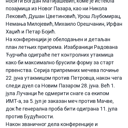
носити Богдан Матијашевић, коме је истекла
позајмица из Новог Пазара, као ни Никола
Лековић, Душан Цветиновић, Урош Љубомирац,
Немања Милојевић, Михаило Орешчанин, Ирфан
Хаџић и Петар Бојић.
На конференцији је обелодањен и детаљан
план летњих припрема. Изабраници Радована
Ћурчића одиграће пет контролних утакмица
како би максимално брусили форму за старт
првенства. Серија припремних мечева почиње
22. јуна утакмицом против Петровца, након чега
следи дуел са Новим Пазаром 28. јуна. Већ 1.
јула Лучанци ће одмерити снаге са екипом
ИМТ-а, за 5. јул је заказан меч против Мачве,
док ће генерална проба бити одиграна 11. јула
против Будућности.
Након званичног дела конференције и