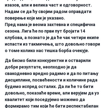
изазов, али и велика част и одговорност.
Надам се да ћу својим радом оправдати
поверење које ми је указано.
Пред нама је веома захтевна и специфична
сезона. Лига ће по први пут бројати 14
клубова, а познато је да ће чак четири екипе
испасти из такмичења, што довољно говори
о томе колико нас тешка борба очекује.
Да бисмо били конкурентни и остварили
добре резултате, неопходно је да
свакодневно вредно радимо и да по питању
дисциплине, посвећености и количине рада
будемо испред осталих. Да ли ће то бити
довољно, показаће време, али верујем да уз
квалитет који поседујемо можемо да
формирамо тим који ће бити респектабилан