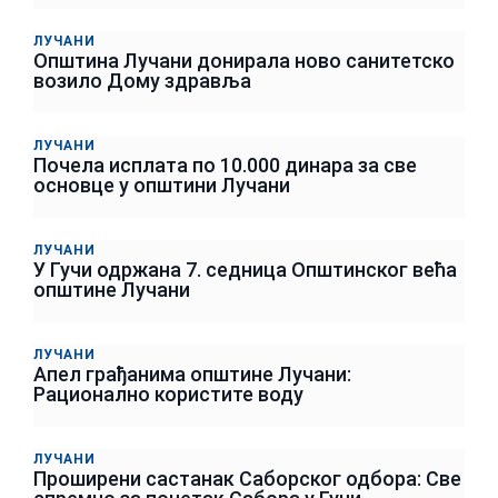
ЛУЧАНИ
Општина Лучани донирала ново санитетско
возило Дому здравља
ЛУЧАНИ
Почела исплата по 10.000 динара за све
основце у општини Лучани
ЛУЧАНИ
У Гучи одржана 7. седница Општинског већа
општине Лучани
ЛУЧАНИ
Апел грађанима општине Лучани:
Рационално користите воду
ЛУЧАНИ
Проширени састанак Саборског одбора: Све