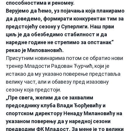
способностима и реномеу.
Верујемо да ћемо, уз појачања која планирамо
да доведемо, формирати конкурентан тим за
предстојећу сезону у Суперлиги. Наш први
циљ је да обезбедимо стабилност и да
наредне године не стрепимо за опстанак“
рекао је Миловановић.
Присутним новинарима потом се обратио нови
тренер Младости Радован Ћурчић, који је
истакао да му указано поверење представља
велику част, али и обавезу пред изазовну
сезону која предстоји.
„Пре свега, желим да се захвалим
председнику клуба Влади Ђорђевићу и
спортском директору Ненаду Милановићу на
указаном поверењу да у наредној сезони
предводим ФК Младост. За мене је то велики