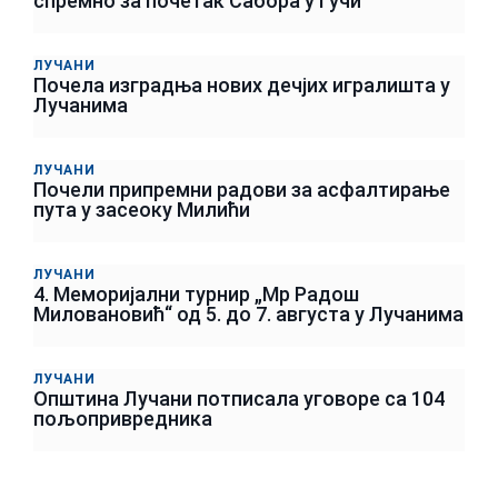
спремно за почетак Сабора у Гучи
ЛУЧАНИ
Почела изградња нових дечјих игралишта у
Лучанима
ЛУЧАНИ
Почели припремни радови за асфалтирање
пута у засеоку Милићи
ЛУЧАНИ
4. Меморијални турнир „Мр Радош
Миловановић“ од 5. до 7. августа у Лучанима
ЛУЧАНИ
Општина Лучани потписала уговоре са 104
пољопривредника