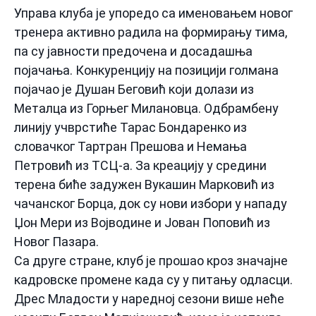
Управа клуба је упоредо са именовањем новог
тренера активно радила на формирању тима,
па су јавности предочена и досадашња
појачања. Конкуренцију на позицији голмана
појачао је Душан Беговић који долази из
Металца из Горњег Милановца. Одбрамбену
линију учврстиће Тарас Бондаренко из
словачког Тартран Прешова и Немања
Петровић из ТСЦ-а. За креацију у средини
терена биће задужен Вукашин Марковић из
чачанског Борца, док су нови избори у нападу
Џон Мери из Војводине и Јован Поповић из
Новог Пазара.
Са друге стране, клуб је прошао кроз значајне
кадровске промене када су у питању одласци.
Дрес Младости у наредној сезони више неће