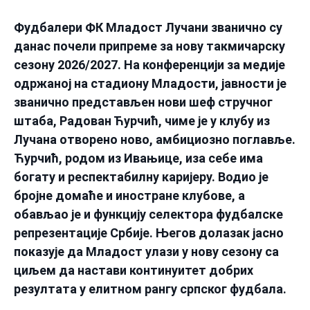
Фудбалери ФК Младост Лучани званично су
данас почели припреме за нову такмичарску
сезону 2026/2027. На конференцији за медије
одржаној на стадиону Младости, јавности је
званично представљен нови шеф стручног
штаба, Радован Ћурчић, чиме је у клубу из
Лучана отворено ново, амбициозно поглавље.
Ћурчић, родом из Ивањице, иза себе има
богату и респектабилну каријеру. Водио је
бројне домаће и иностране клубове, а
обављао је и функцију селектора фудбалске
репрезентације Србије. Његов долазак јасно
показује да Младост улази у нову сезону са
циљем да настави континуитет добрих
резултата у елитном рангу српског фудбала.