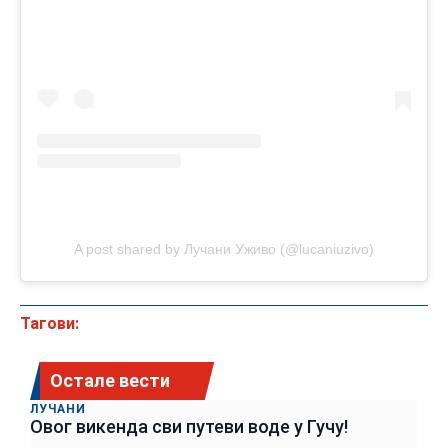
A post shared by Лучани Уживо (@lucaniuzivo)
Тагови:
Остале вести
ЛУЧАНИ
Овог викенда сви путеви воде у Гучу!