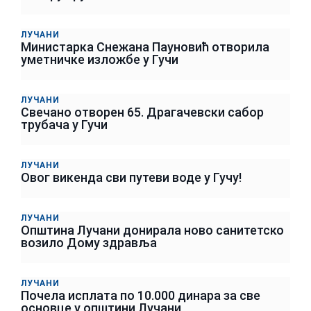
ЛУЧАНИ
Министарка Снежана Пауновић отворила
уметничке изложбе у Гучи
ЛУЧАНИ
Свечано отворен 65. Драгачевски сабор
трубача у Гучи
ЛУЧАНИ
Овог викенда сви путеви воде у Гучу!
ЛУЧАНИ
Општина Лучани донирала ново санитетско
возило Дому здравља
ЛУЧАНИ
Почела исплата по 10.000 динара за све
основце у општини Лучани