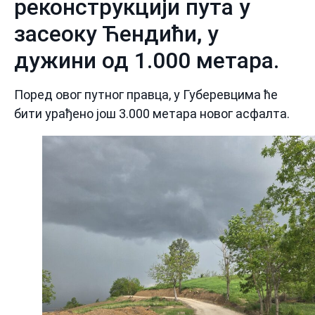
реконструкцији пута у
засеоку Ћендићи, у
дужини од 1.000 метара.
Поред овог путног правца, у Губеревцима ће
бити урађено још 3.000 метара новог асфалта.