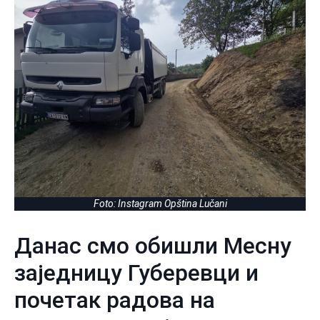
Foto: Instagram Opština Lučani
Данас смо обишли Месну
заједницу Губеревци и
почетак радова на