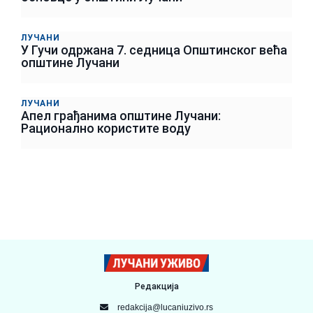
ЛУЧАНИ
У Гучи одржана 7. седница Општинског већа
општине Лучани
ЛУЧАНИ
Апел грађанима општине Лучани:
Рационално користите воду
Редакција
redakcija@lucaniuzivo.rs