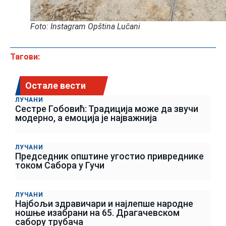
Foto: Instagram Opština Lučani
Тагови:
Остале вести
ЛУЧАНИ
Сестре Гобовић: Традиција може да звучи
модерно, а емоција је најважнија
ЛУЧАНИ
Председник општине угостио привреднике
током Сабора у Гучи
ЛУЧАНИ
Најбољи здравичари и најлепше народне
ношње изабрани на 65. Драгачевском
сабору трубача