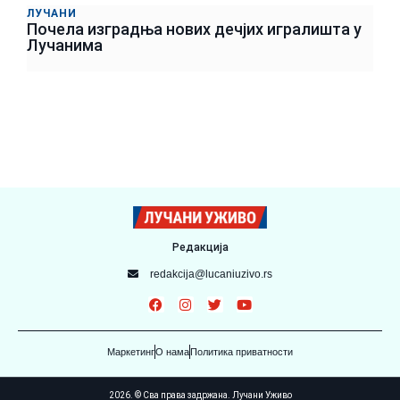
ЛУЧАНИ
Почела изградња нових дечјих игралишта у
Лучанима
Редакција
redakcija@lucaniuzivo.rs
Маркетинг
О нама
Политика приватности
2026. © Сва права задржана. Лучани Уживо