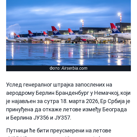
Фото: Аirserbia.com
Услед генералног штрајка запослених на
аеродрому Берлин Бранденбург у Немачкој, који
је најављен за сутра 18. марта 2026, Ер Србија је
принуђена да откаже летове између Београда
и Берлина ЈУ356 и ЈУ357.
Путници ће бити преусмерени на летове