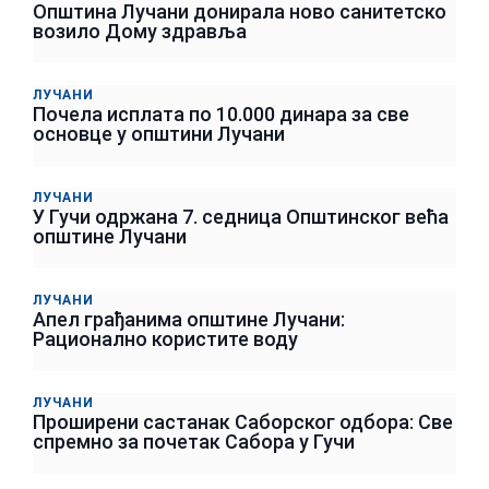
Општина Лучани донирала ново санитетско
возило Дому здравља
ЛУЧАНИ
Почела исплата по 10.000 динара за све
основце у општини Лучани
ЛУЧАНИ
У Гучи одржана 7. седница Општинског већа
општине Лучани
ЛУЧАНИ
Апел грађанима општине Лучани:
Рационално користите воду
ЛУЧАНИ
Проширени састанак Саборског одбора: Све
спремно за почетак Сабора у Гучи