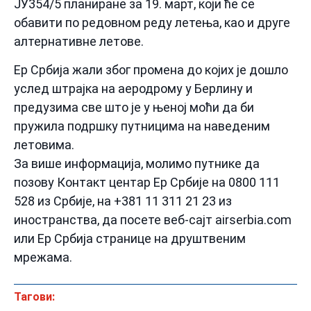
ЈУ354/5 планиране за 19. март, који ће се
обавити по редовном реду летења, као и друге
алтернативне летове.
Ер Србија жали због промена до којих је дошло
услед штрајка на аеродрому у Берлину и
предузима све што је у њеној моћи да би
пружила подршку путницима на наведеним
летовима.
За више информација, молимо путнике да
позову Контакт центар Ер Србије на 0800 111
528 из Србије, на +381 11 311 21 23 из
иностранства, да посете веб-сајт airserbia.com
или Ер Србија странице на друштвеним
мрежама.
Тагови: