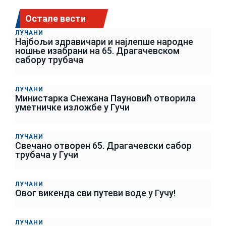
Остале вести
ЛУЧАНИ
Најбољи здравичари и најлепше народне
ношње изабрани на 65. Драгачевском
сабору трубача
ЛУЧАНИ
Министарка Снежана Пауновић отворила
уметничке изложбе у Гучи
ЛУЧАНИ
Свечано отворен 65. Драгачевски сабор
трубача у Гучи
ЛУЧАНИ
Овог викенда сви путеви воде у Гучу!
ЛУЧАНИ