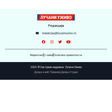
Редакција
redakcija@lucaniuzivo.rs
Маркетинг
О нама
Политика приватности
2026. © Сва права задржана. Лучани Уживо
Дизајн и веб: Премиер Дизајн Студио