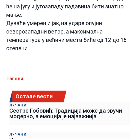
ће на југу и југозападу падавина бити знатно
мање.
Дуваће умерен и јак, на ударе олујни
северозападни ветар, а максимална
температура у већини места биће од 12 до 16
степени.
Тагови:
Остале вести
ЛУЧАНИ
Сестре Гобовић: Традиција може да звучи
модерно, а емоција је најважнија
ЛУЧАНИ