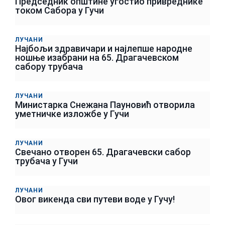
Председник општине угостио привреднике
током Сабора у Гучи
ЛУЧАНИ
Најбољи здравичари и најлепше народне
ношње изабрани на 65. Драгачевском
сабору трубача
ЛУЧАНИ
Министарка Снежана Пауновић отворила
уметничке изложбе у Гучи
ЛУЧАНИ
Свечано отворен 65. Драгачевски сабор
трубача у Гучи
ЛУЧАНИ
Овог викенда сви путеви воде у Гучу!