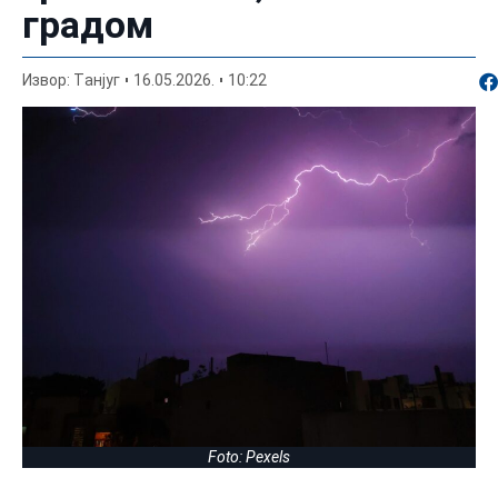
градом
По
Извор: Tанјуг
16.05.2026.
10:22
Foto: Pexels