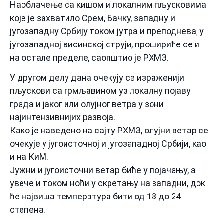
Наоблачење са кишом и локалним пљусковима
које је захватило Срем, Бачку, западну и
југозападну Србију током јутра и преподнева, у
југозападној висинској струји, прошириће се и
на остале пределе, саопштио је РХМЗ.
У другом делу дана очекују се израженији
пљускови са грмљавином уз локалну појаву
града и јаког или олујног ветра у зони
најинтензивнијих развоја.
Како је наведено на сајту РХМЗ, олујни ветар се
очекује у југоисточној и југозападној Србији, као
и на КиМ.
Јужни и југоисточни ветар биће у појачању, а
увече и током ноћи у скретању на западни, док
ће највиша температура бити од 18 до 24
степена.