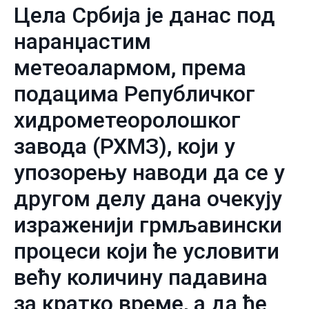
Цела Србија је данас под
наранџастим
метеоалармом, према
подацима Републичког
хидрометеоролошког
завода (РХМЗ), који у
упозорењу наводи да се у
другом делу дана очекују
израженији грмљавински
процеси који ће условити
већу количину падавина
за кратко време, а да ће