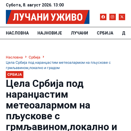
Субота, 8. август 2026. 13:00
НАСЛОВНА
НАЈНОВИЈЕ
ЛУЧАНИ
СРБИЈА
ДРУ
Насловна
Србија
Цела Србија под наранџастим метеоалармом на пљускове с
грмљавином,локално и градом
СРБИЈА
Цела Србија под
наранџастим
метеоалармом на
пљускове с
грмљавином,локално и