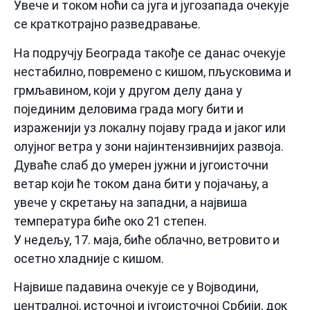
Увече и током ноћи са југа и југозапада очекује
се краткотрајно разведравање.
На подручју Београда такође се данас очекује
нестабилно, повремено с кишом, пљусковима и
грмљавином, који у другом делу дана у
појединим деловима града могу бити и
израженији уз локалну појаву града и јаког или
олујног ветра у зони најинтензивнијих развоја.
Дуваће слаб до умерен јужни и југоисточни
ветар који ће током дана бити у појачању, а
увече у скретању на западни, а највиша
температура биће око 21 степен.
У недељу, 17. маја, биће облачно, ветровито и
осетно хладније с кишом.
Највише падавина очекује се у Војводини,
централној, источној и југоисточној Србији, док