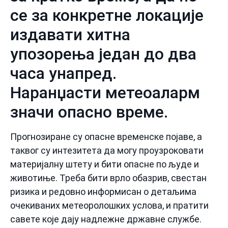
се за конкретне локације
издавати хитна
упозорења један до два
часа унапред.
Наранџасти метеоаларм
значи опасно време.
Прогнозиране су опасне временске појаве, а
таквог су интезитета да могу проузроковати
материјалну штету и бити опасне по људе и
животиње. Треба бити врло обазрив, свестан
ризика и редовно информисан о детаљима
очекиваних метеоролошких услова, и пратити
савете које дају надлежне државне службе.