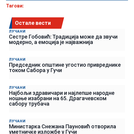
Тагови:
Остале вести
ЛУЧАНИ
Сестре Гобовић: Традиција може да звучи
модерно, а емоција је најважнија
ЛУЧАНИ
Председник општине угостио привреднике
током Сабора у Гучи
ЛУЧАНИ
Најбољи здравичари и најлепше народне
ношње изабрани на 65. Драгачевском
сабору трубача
ЛУЧАНИ
Министарка Снежана Пауновић отворила
уметничке изложбе у Гучи