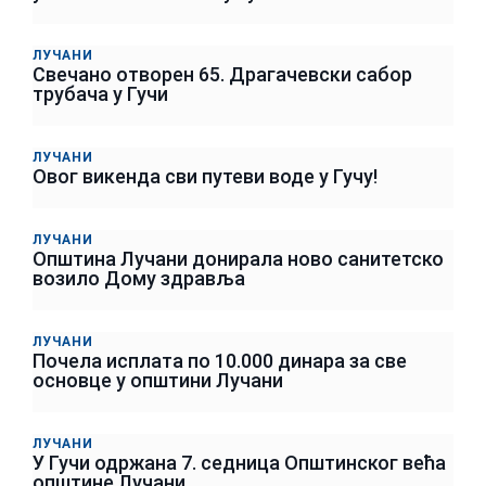
ЛУЧАНИ
Свечано отворен 65. Драгачевски сабор
трубача у Гучи
ЛУЧАНИ
Овог викенда сви путеви воде у Гучу!
ЛУЧАНИ
Општина Лучани донирала ново санитетско
возило Дому здравља
ЛУЧАНИ
Почела исплата по 10.000 динара за све
основце у општини Лучани
ЛУЧАНИ
У Гучи одржана 7. седница Општинског већа
општине Лучани