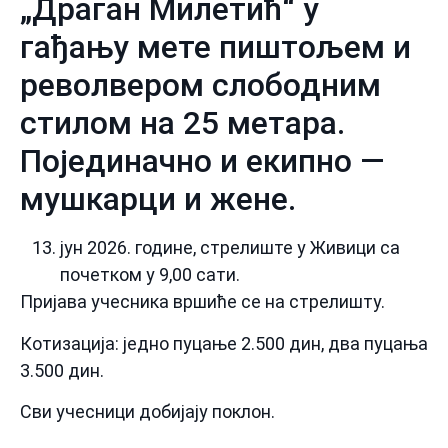
„Драган Милетић“ у
гађању мете пиштољем и
револвером слободним
стилом на 25 метара.
Појединачно и екипно —
мушкарци и жене.
јун 2026. године, стрелиште у Живици са
почетком у 9,00 сати.
Пријава учесника вршиће се на стрелишту.
Котизација: једно пуцање 2.500 дин, два пуцања
3.500 дин.
Сви учесници добијају поклон.