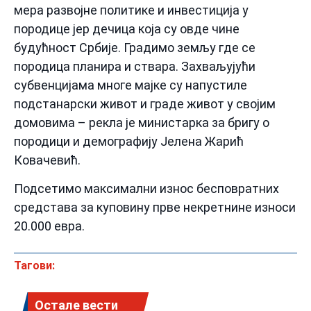
мера развојне политике и инвестиција у
породице јер дечица која су овде чине
будућност Србије. Градимо земљу где се
породица планира и ствара. Захваљујући
субвенцијама многе мајке су напустиле
подстанарски живот и граде живот у својим
домовима – рекла је министарка за бригу о
породици и демографију Јелена Жарић
Ковачевић.
Подсетимо максимални износ бесповратних
средстава за куповину прве некретнине износи
20.000 евра.
Тагови:
Остале вести