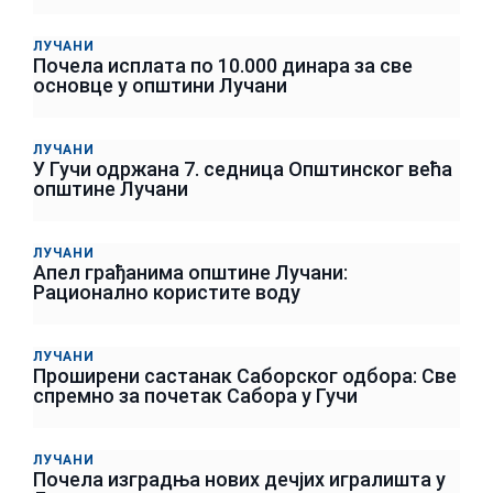
ЛУЧАНИ
Почела исплата по 10.000 динара за све
основце у општини Лучани
ЛУЧАНИ
У Гучи одржана 7. седница Општинског већа
општине Лучани
ЛУЧАНИ
Апел грађанима општине Лучани:
Рационално користите воду
ЛУЧАНИ
Проширени састанак Саборског одбора: Све
спремно за почетак Сабора у Гучи
ЛУЧАНИ
Почела изградња нових дечјих игралишта у