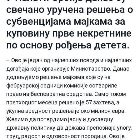
свечано уручена решења о
субвенцијама мајкама за
куповину прве некретнине
по основу рођења детета.
– Ово је један од најлепших повода и најлепших
догађаја које организује Министарство. Данас
додељујемо решење мајкама које су на
фебруарској седници комисије оствариле
право на бесповратна средства. Само током
претходног месеца решено је 57 захтева, а
укупна вредност решења је око милион евра.
Желимо да потврдимо јасну и доследну
државну политику да држава препознаје улогу,
труд, радост и одговорност породица. Ово је