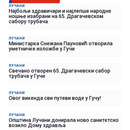
ЛУЧАНИ
Најбољи здравичари и најлепше народне
ношње изабрани на 65. Драгачевском
сабору трубача
ЛУЧАНИ
Министарка Снежана Пауновић отворила
уметничке изложбе у Гучи
ЛУЧАНИ
Свечано отворен 65. Драгачевски сабор
трубача у Гучи
ЛУЧАНИ
Овог викенда сви путеви воде у Гучу!
ЛУЧАНИ
Општина Лучани донирала ново санитетско
возило Дому здравља