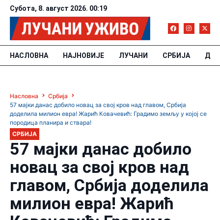
Субота, 8. август 2026. 00:19
НАСЛОВНА
НАЈНОВИЈЕ
ЛУЧАНИ
СРБИЈА
ДРУ
Насловна
Србија
57 мајки данас добило новац за свој кров над главом, Србија
доделила милион евра! Жарић Ковачевић: Градимо земљу у којој се
породица планира и ствара!
СРБИЈА
57 мајки данас добило
новац за свој кров над
главом, Србија доделила
милион евра! Жарић