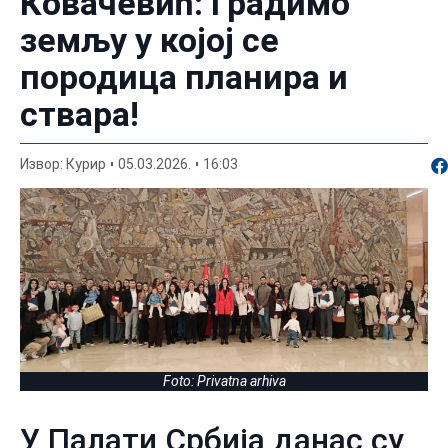
Ковачевић: Градимо
земљу у којој се
породица планира и
ствара!
По
Извор: Курир
05.03.2026.
16:03
Foto: Privatna arhiva
У Палати Србија данас су