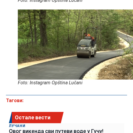
Foto: Instagram Opština Lučani
Foto: Instagram Opština Lučani
Тагови:
Остале вести
ЛУЧАНИ
Овог викенда сви путеви воде у Гучу!