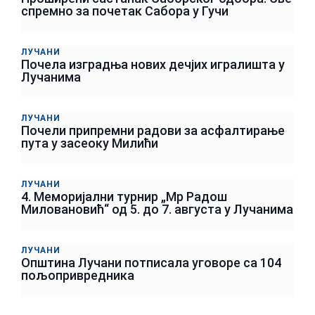
спремно за почетак Сабора у Гучи
ЛУЧАНИ
Почела изградња нових дечјих игралишта у
Лучанима
ЛУЧАНИ
Почели припремни радови за асфалтирање
пута у засеоку Милићи
ЛУЧАНИ
4. Меморијални турнир „Мр Радош
Миловановић“ од 5. до 7. августа у Лучанима
ЛУЧАНИ
Општина Лучани потписала уговоре са 104
пољопривредника