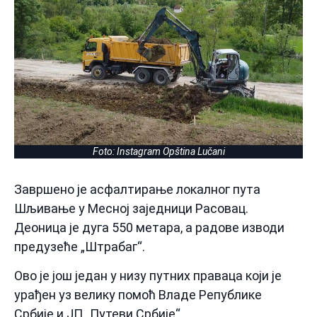
Foto: Instagram Opština Lučani
Завршено је асфалтирање локалног пута
Шљивање у Месној заједници Расовац.
Деоница је дуга 550 метара, а радове изводи
предузеће „Штрабаг“.
Ово је још један у низу путних праваца који је
урађен уз велику помоћ Владе Републике
Србије и ЈП „Путеви Србије“.