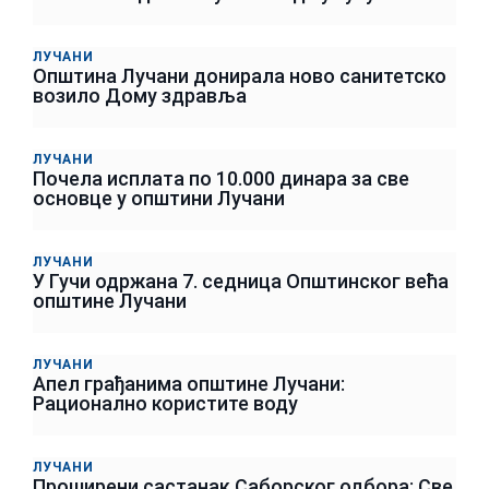
ЛУЧАНИ
Општина Лучани донирала ново санитетско
возило Дому здравља
ЛУЧАНИ
Почела исплата по 10.000 динара за све
основце у општини Лучани
ЛУЧАНИ
У Гучи одржана 7. седница Општинског већа
општине Лучани
ЛУЧАНИ
Апел грађанима општине Лучани:
Рационално користите воду
ЛУЧАНИ
Проширени састанак Саборског одбора: Све