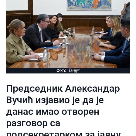
Фото: Танјуг
Председник Александар
Вучић изјавио је да је
данас имао отворен
разговор са
подсекретарком за јавну