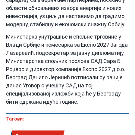
области обновљивих извора енергије и нових
инвестиција, уз циљ да наставимо да градимо
модерну, стабилну и економски снажну Србију.
Министарка унутрашње и спољне трговине у
Влади Србије и комесарка за Експо 2027 Јагода
Лазаревић, подсекретар за јавну дипломатију
Министарства спољних послова САД Сара Б.
Роџерс и директор компаније Експо 2027 д.о.о.
Београд Данило Јеринић потписали су раније
данас Уговор о учешћу САД на тој
специјализованој изложби која ће у Београду
бити одржана идуће године.
Тагови: