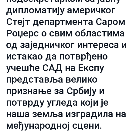
дипломатију америчког
Стејт департмента Саром
Роџерс о свим областима
од заједничког интереса и
истакао да потврђено
учешће САД на Експу
представља велико
признање за Србију и
потврду угледа који је
наша земља изградила на
међународној сцени.