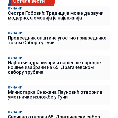
Остале вести
ЛУЧАНИ
Сестре Гобовић: Традиција може да звучи
модерно, а емоција је најважнија
ЛУЧАНИ
Председник општине угостио привреднике
током Сабора у Гучи
ЛУЧАНИ
Најбољи здравичари и најлепше народне
ношње изабрани на 65. Драгачевском
сабору трубача
ЛУЧАНИ
Министарка Снежана Пауновић отворила
уметничке изложбе у Гучи
ЛУЧАНИ
Свечано отворен 65. Драгачевски сабор