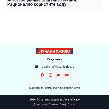
Рационално користите воду
Редакција
redakcija@lucaniuzivo.rs
Маркетинг
О нама
Политика приватности
2026. © Сва права задржана. Лучани Уживо
Дизајн и веб: Премиер Дизајн Студио