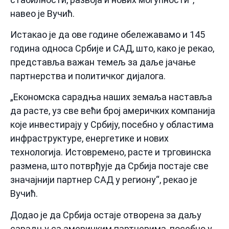
навео је Вучић.
Истакао је да ове године обележавамо и 145
година односа Србије и САД, што, како је рекао,
представља важан темељ за даље јачање
партнерства и политичког дијалога.
„Економска сарадња наших земаља наставља
да расте, уз све већи број америчких компанија
које инвестирају у Србију, посебно у областима
инфраструктуре, енергетике и нових
технологија. Истовремено, расте и трговинска
размена, што потврђује да Србија постаје све
значајнији партнер САД у региону“, рекао је
Вучић.
Додао је да Србија остаје отворена за даљу
сарадњу са америчким партнерима, посебно у