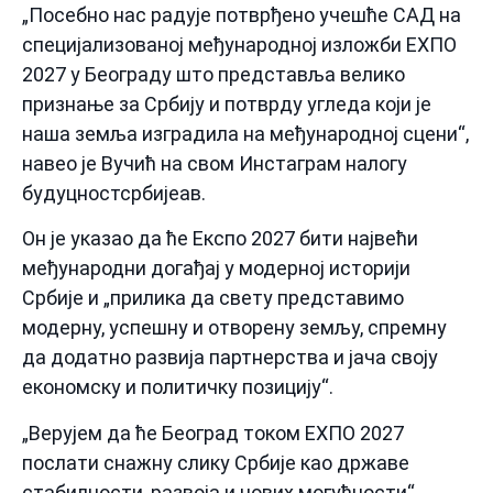
„Посебно нас радује потврђено учешће САД на
специјализованој међународној изложби ЕXПО
2027 у Београду што представља велико
признање за Србију и потврду угледа који је
наша земља изградила на међународној сцени“,
навео је Вучић на свом Инстаграм налогу
будуцностсрбијеав.
Он је указао да ће Експо 2027 бити највећи
међународни догађај у модерној историји
Србије и „прилика да свету представимо
модерну, успешну и отворену земљу, спремну
да додатно развија партнерства и јача своју
економску и политичку позицију“.
„Верујем да ће Београд током ЕXПО 2027
послати снажну слику Србије као државе
стабилности, развоја и нових могућности“,