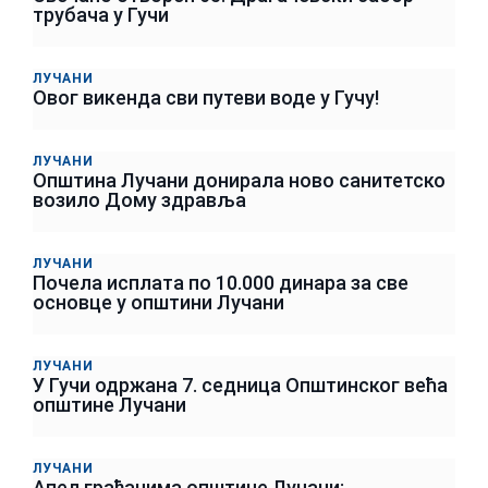
трубача у Гучи
ЛУЧАНИ
Овог викенда сви путеви воде у Гучу!
ЛУЧАНИ
Општина Лучани донирала ново санитетско
возило Дому здравља
ЛУЧАНИ
Почела исплата по 10.000 динара за све
основце у општини Лучани
ЛУЧАНИ
У Гучи одржана 7. седница Општинског већа
општине Лучани
ЛУЧАНИ
Апел грађанима општине Лучани: