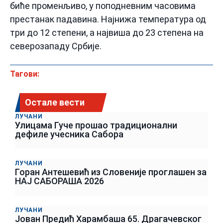
биће променљиво, у поподневним часовима
престанак падавина. Најнижа температура од
три до 12 степени, а највиша до 23 степена на
северозападу Србије.
Тагови:
Остале вести
ЛУЧАНИ
Улицама Гуче прошао традиционални
дефиле учесника Сабора
ЛУЧАНИ
Горан Антешевић из Словеније проглашен за
НАЈ САБОРАША 2026
ЛУЧАНИ
Јован Предић Харамбаша 65. Драгачевског