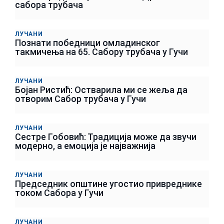
сабора трубача
ЛУЧАНИ
Познати победници омладинског
такмичења на 65. Сабору трубача у Гучи
ЛУЧАНИ
Бојан Ристић: Остварила ми се жеља да
отворим Сабор трубача у Гучи
ЛУЧАНИ
Сестре Гобовић: Традиција може да звучи
модерно, а емоција је најважнија
ЛУЧАНИ
Председник општине угостио привреднике
током Сабора у Гучи
ЛУЧАНИ