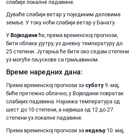
слабије локалне падавине.
Дуваће слабији ветар у појединим деловима
земље. У току ноћи слабији ветар у Банату.
У
Војводини
ће, према временској прогнози,
бити облака ујутру, уз дневну температуру до
25 степени. Јутарња ће бити око седам степени
уз могуће пљускове са грмљавином.
Време наредних дана:
Према временској прогнози за
суботу
9. мај,
биће претежно облачно, у Војводини повратак
слабијих падавина. Најнижа температура од
шест до 10 степени, а највиша од 12 до 27
степени уз локалне падавине.
Према временској прогнози за
недељу
10. мај,