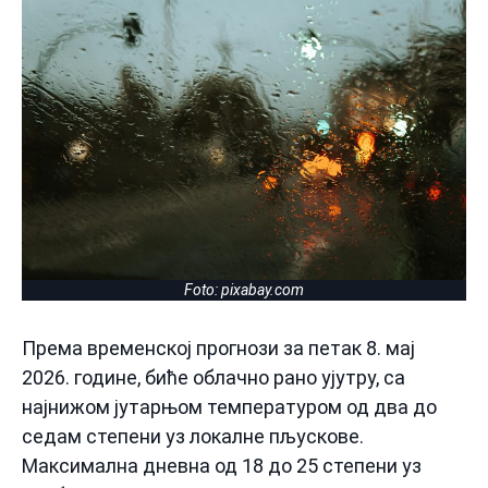
Foto: pixabay.com
Према временској прогнози за петак 8. мај
2026. године, биће облачно рано ујутру, са
најнижом јутарњом температуром од два до
седам степени уз локалне пљускове.
Максимална дневна од 18 до 25 степени уз