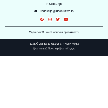
Редакција
redakcija@lucaniuzivo.rs
Маркетинг
О нама
Политика приватности
2026. © Сва права задржана. Лучани Уживо
Дизајн и веб: Премиер Дизајн Студио