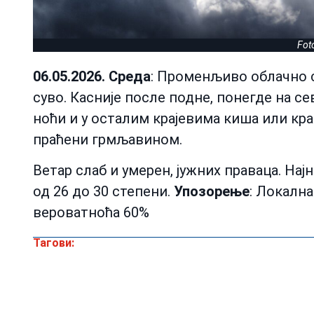
Fot
06.05.2026. Среда
: Променљиво облачно с
суво. Касније после подне, понегде на се
ноћи и у осталим крајевима киша или кр
праћени грмљавином.
Ветар слаб и умерен, јужних праваца. Нај
од 26 до 30 степени.
Упозорење
: Локална
вероватноћа 60%
Тагови: