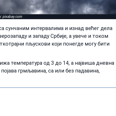
o: pixabay.com
а сунчаним интервалима и изнад већег дела
верозападу и западу Србије, а увече и током
аткотрајни пљускови који понегде могу бити
нижа температура од 3 до 14, а највиша дневна
 појава грмљавина, са или без падавина,