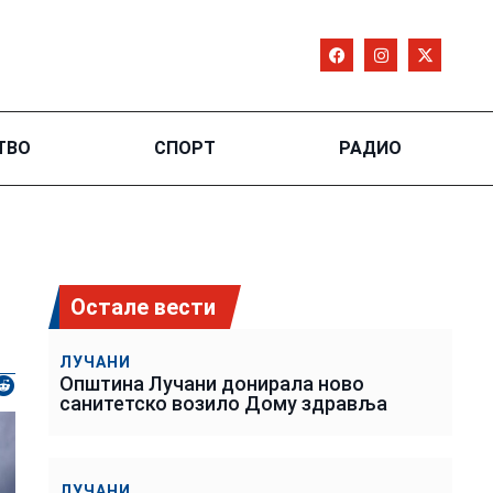
ТВО
СПОРТ
РАДИО
Остале вести
ЛУЧАНИ
Општина Лучани донирала ново
санитетско возило Дому здравља
ЛУЧАНИ