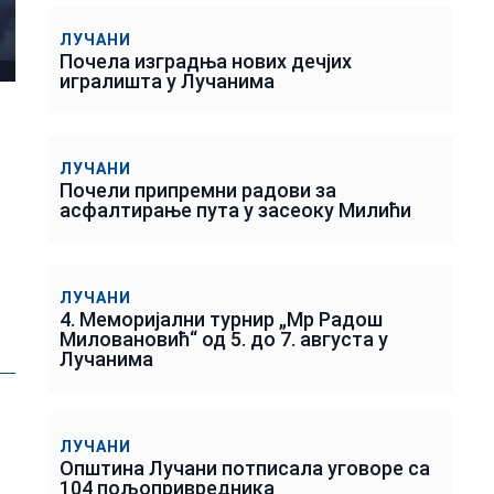
ЛУЧАНИ
Почела изградња нових дечјих
игралишта у Лучанима
ЛУЧАНИ
Почели припремни радови за
асфалтирање пута у засеоку Милићи
ЛУЧАНИ
4. Меморијални турнир „Мр Радош
Миловановић“ од 5. до 7. августа у
Лучанима
ЛУЧАНИ
Општина Лучани потписала уговоре са
104 пољопривредника