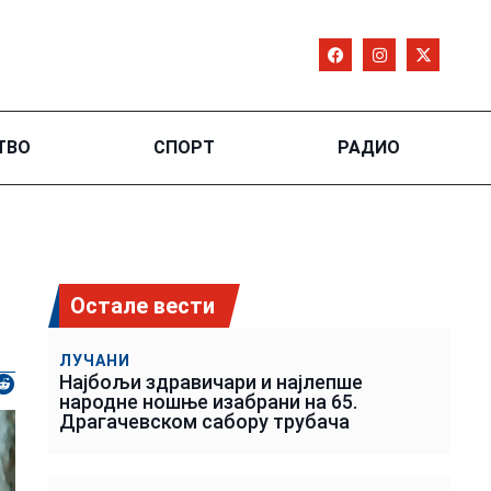
ТВО
СПОРТ
РАДИО
Остале вести
ЛУЧАНИ
Најбољи здравичари и најлепше
народне ношње изабрани на 65.
Драгачевском сабору трубача