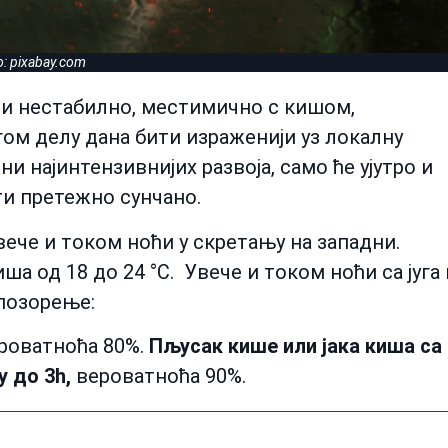
o: pixabay.com
 нестабилно, местимично с кишом,
гом делу дана бити израженији уз локалну
они најинтензивнијих развоја, само ће ујутро и
ти претежно сунчано.
увече и током ноћи у скретању на западни.
иша од 18 до 24 °С. Увече и током ноћи са југа 
Упозорење:
роватноћа 80%.
Пљусак кише или јака киша са
у до 3h,
вероватноћа 90%.