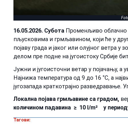
Fot
16.05.2026. Субота
Променљиво облачно и
пљусковима и грмљавином, који ће у дру
појаву града и јаког или олујног ветра у з
делом пре подне на југоистоку Србије би
Јужни и југоисточни ветар у појачању, а 
Најнижа температура од 9 до 16 °С, а најв
југозапада краткотрајно разведравање. 
Локална појава грмљавине са градом,
ве
количином падавина ≥ 10 l/m² у период
Тагови: