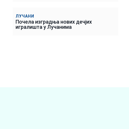
ЛУЧАНИ
Почела изградња нових дечјих
игралишта у Лучанима