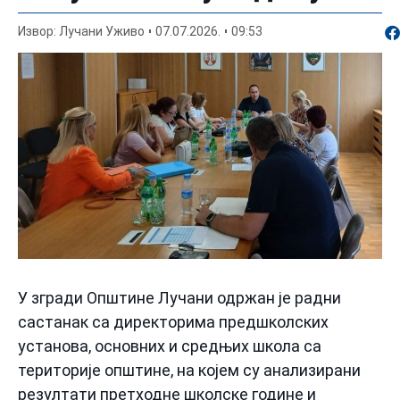
По
Извор: Лучани Уживо
07.07.2026.
09:53
У згради Општине Лучани одржан је радни
састанак са директорима предшколских
установа, основних и средњих школа са
територије општине, на којем су анализирани
резултати претходне школске године и