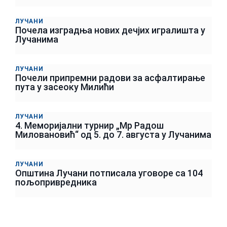
ЛУЧАНИ
Почела изградња нових дечјих игралишта у
Лучанима
ЛУЧАНИ
Почели припремни радови за асфалтирање
пута у засеоку Милићи
ЛУЧАНИ
4. Меморијални турнир „Мр Радош
Миловановић“ од 5. до 7. августа у Лучанима
ЛУЧАНИ
Општина Лучани потписала уговоре са 104
пољопривредника