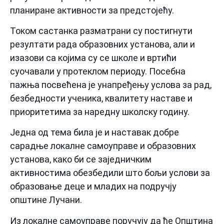
планиране активности за предстојећу.
Током састанка разматрани су постигнути
резултати рада образовних установа, али и
изазови са којима су се школе и вртићи
суочавали у протеклом периоду. Посебна
пажња посвећена је унапређењу услова за рад,
безбедности ученика, квалитету наставе и
приоритетима за наредну школску годину.
Једна од тема била је и наставак добре
сарадње локалне самоуправе и образовних
установа, како би се заједничким
активностима обезбедили што бољи услови за
образовање деце и младих на подручју
општине Лучани.
Из локалне самоуправе поручују да ће Општина