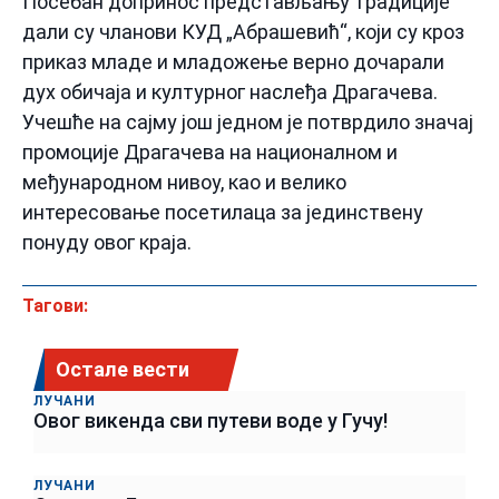
Посебан допринос представљању традиције
дали су чланови КУД „Абрашевић“, који су кроз
приказ младе и младожење верно дочарали
дух обичаја и културног наслеђа Драгачева.
Учешће на сајму још једном је потврдило значај
промоције Драгачева на националном и
међународном нивоу, као и велико
интересовање посетилаца за јединствену
понуду овог краја.
Тагови:
Остале вести
ЛУЧАНИ
Овог викенда сви путеви воде у Гучу!
ЛУЧАНИ