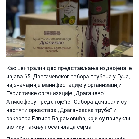
Као централни део представљања издвојена је
најава 65. Драгачевског сабора трубача у Гуча,
најзначајније манифестације у организацији
Туристичке организације „Драгачево“.
Атмосферу предстојећег Сабора дочарали су
наступи оркестара „Драгачевске трубе“ и
оркестра Елвиса Бајрамовића, који су привукли
велику пажњу посетилаца сајма.