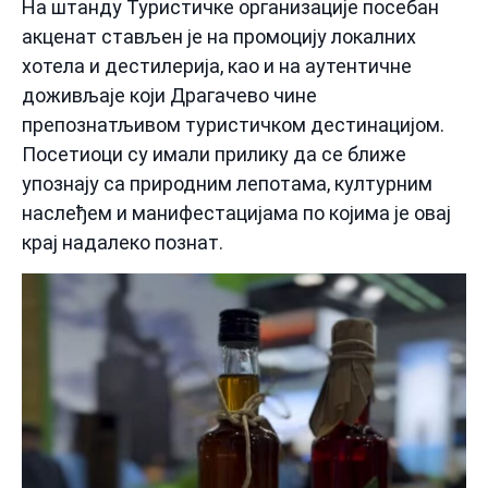
На штанду Туристичке организације посебан
акценат стављен је на промоцију локалних
хотела и дестилерија, као и на аутентичне
доживљаје који Драгачево чине
препознатљивом туристичком дестинацијом.
Посетиоци су имали прилику да се ближе
упознају са природним лепотама, културним
наслеђем и манифестацијама по којима је овај
крај надалеко познат.