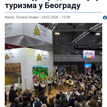
туризма у Београду
По
Извор: Лучани Уживо
24.02.2026.
13:38