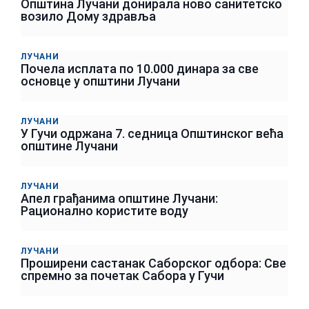
Општина Лучани донирала ново санитетско
возило Дому здравља
ЛУЧАНИ
Почела исплата по 10.000 динара за све
основце у општини Лучани
ЛУЧАНИ
У Гучи одржана 7. седница Општинског већа
општине Лучани
ЛУЧАНИ
Апел грађанима општине Лучани:
Рационално користите воду
ЛУЧАНИ
Проширени састанак Саборског одбора: Све
спремно за почетак Сабора у Гучи