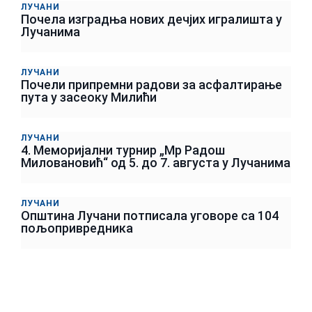
ЛУЧАНИ
Почела изградња нових дечјих игралишта у
Лучанима
ЛУЧАНИ
Почели припремни радови за асфалтирање
пута у засеоку Милићи
ЛУЧАНИ
4. Меморијални турнир „Мр Радош
Миловановић“ од 5. до 7. августа у Лучанима
ЛУЧАНИ
Општина Лучани потписала уговоре са 104
пољопривредника