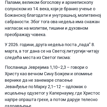
Палами, великом богослову и архиепископу
солунском из 14. века, који је бранио учење о
Божанској благодати и унутрашњој, молитвеној
сабраности. Због тога ова недеља има снажан
нагласак на молитви, тишини и духовном
преображају човека.
У 2026. години, друга недеља поста „пада“ 8.
марта, а тог дана се на Светој литургији читају
следећа места из Светог писма:
Посланица Јеврејима 1,10–2,3 – говори о
Христу као вечном Сину Божјем и опомиње
вернике да не занемаре спасење
Јеванђеље по Марку 2,1–12 – одломак о
исцељењу одузетог у Капернауму, где Христос
најпре опрашта грехе, а потом дарује телесно
оздрављење