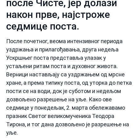
после Чисте, јер долази
након прве, најстроже
седмице поста.
После почетног, веома интензивног периода
уздржања и прилагођавања, друга недеља
Ускршњег поста представља улазак у
устаљени ритам поста и духовног живота.
Верници настављају са уздржањем од мрсне
хране, а према типику поста, од уторка до петка
пости се на води, док је суботом и недељом
дозвољено разрешење на уље. Како ове
седмице у понедељак, 2. марта обележавамо
празник Светог великомученика Теодора
Тирона, и тог дана дозвољено је разрешење на
уље.