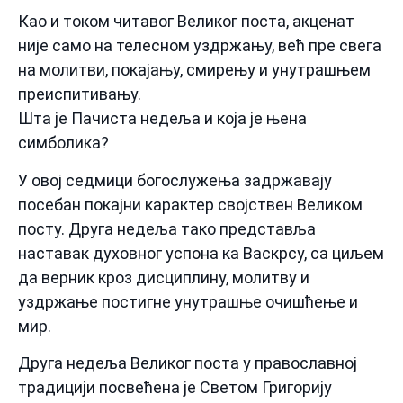
Као и током читавог Великог поста, акценат
није само на телесном уздржању, већ пре свега
на молитви, покајању, смирењу и унутрашњем
преиспитивању.
Шта је Пачиста недеља и која је њена
симболика?
У овој седмици богослужења задржавају
посебан покајни карактер својствен Великом
посту. Друга недеља тако представља
наставак духовног успона ка Васкрсу, са циљем
да верник кроз дисциплину, молитву и
уздржање постигне унутрашње очишћење и
мир.
Друга недеља Великог поста у православној
традицији посвећена је Светом Григорију