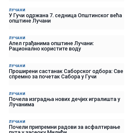
ЛУЧАНИ
У Гучи одржана 7. седница Општинског већа
општине Лучани
ЛУЧАНИ
Апел грађанима општине Лучани:
Рационално користите воду
ЛУЧАНИ
Проширени састанак Саборског одбора: Све
спремно за почетак Сабора у Гучи
ЛУЧАНИ
Почела изградња нових дечјих игралишта у
Лучанима
ЛУЧАНИ
Почели припремни радови за асфалтирање
пута у засеоку Милићи