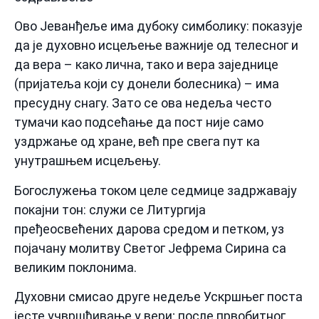
Ово Јеванђеље има дубоку симболику: показује
да је духовно исцељење важније од телесног и
да вера – како лична, тако и вера заједнице
(пријатеља који су донели болесника) – има
пресудну снагу. Зато се ова недеља често
тумачи као подсећање да пост није само
уздржање од хране, већ пре свега пут ка
унутрашњем исцељењу.
Богослужења током целе седмице задржавају
покајни тон: служи се Литургија
пређеосвећених дарова средом и петком, уз
појачану молитву Светог Јефрема Сирина са
великим поклонима.
Духовни смисао друге недеље Ускршњег поста
јесте учвршћивање у вери; после првобитног