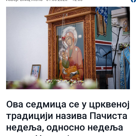
Ова седмица се у црквеној
традицији назива Пачиста
недеља, односно недеља