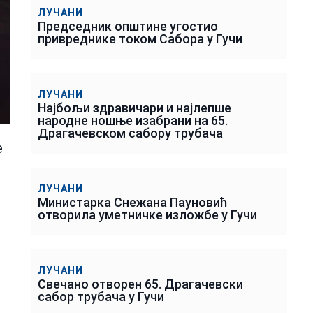
ЛУЧАНИ
Председник општине угостио
привреднике током Сабора у Гучи
ЛУЧАНИ
Најбољи здравичари и најлепше
народне ношње изабрани на 65.
Драгачевском сабору трубача
е
ЛУЧАНИ
Министарка Снежана Пауновић
отворила уметничке изложбе у Гучи
ЛУЧАНИ
Свечано отворен 65. Драгачевски
сабор трубача у Гучи