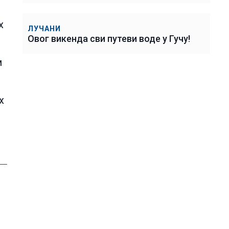
х
ЛУЧАНИ
Овог викенда сви путеви воде у Гучу!
м
х