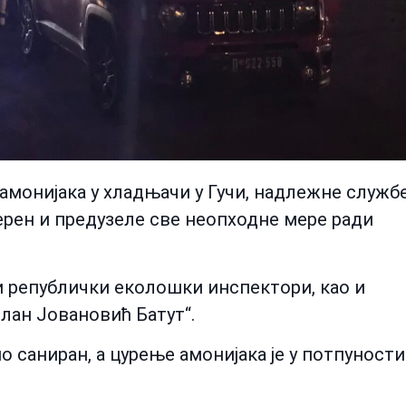
монијака у хладњачи у Гучи, надлежне служб
терен и предузеле све неопходне мере ради
и републички еколошки инспектори, као и
лан Јовановић Батут“.
о саниран, а цурење амонијака је у потпуности