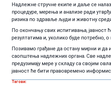
Надлежне стручне екипе и даље се налаз
процедуре, мерења и анализе ради утвр
ризика по здравље људи и животну среди
По окончању свих испитивања, јавност 
резултатима и, уколико буде потребно, о
Позивамо грађане да остану мирни и да
саопштења надлежних органа. Све надлеж
предузимају мере у складу са својим ов
јавност ће бити правовремено информис
Тагови: