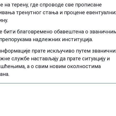
е на терену, где спроводе све прописане
ђивања тренутног стања и процене евентуални
ну.
ће бити благовремено обавештена о званични
 препорукама надлежних институција.
 информације прате искључиво путем званични
не службе настављају да прате ситуацију и
лашћењима, а о свим новим околностима
ана.