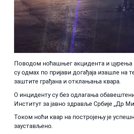
Поводом ноћашњег акцидента и цурења а
су одмах по пријави догађаја изашле на 
заштите грађана и отклањања квара.
О инциденту су без одлагања обавештен
Институт за јавно здравље Србије „Др Ми
Током ноћи квар на постројењу је успешн
заустављено.