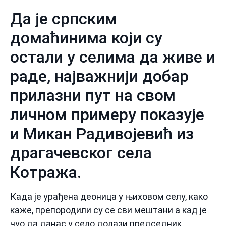
Да је српским
домаћинима који су
остали у селима да живе и
раде, најважнији добар
прилазни пут на свом
личном примеру показује
и Микан Радивојевић из
драгачевског села
Котража.
Када је урађена деоница у њиховом селу, како
каже, препородили су се сви мештани а кад је
чуо да данас у село долази председник