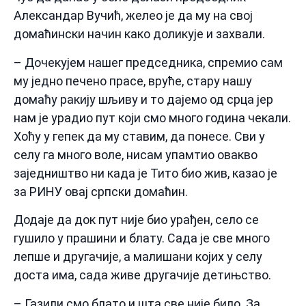
Александар Вучић, желео је да му на свој
домаћински начин како доликује и захвали.
– Дочекујем нашег председника, спремио сам
му једно печено прасе, вруће, стару нашу
домаћу ракију шљиву и то дајемо од срца јер
нам је урадио пут који смо много година чекали.
Хоћу у гепек да му ставим, да понесе. Сви у
селу га много воле, нисам упамтио овакво
заједништво ни када је Тито био жив, казао је
за РИНУ овај српски домаћин.
Додаје да док пут није био урађен, село се
гушило у прашини и блату. Сада је све много
лепше и другачије, а малишани којих у селу
доста има, сада живе другачије детињство.
– Газили смо блато и шта све није било. За