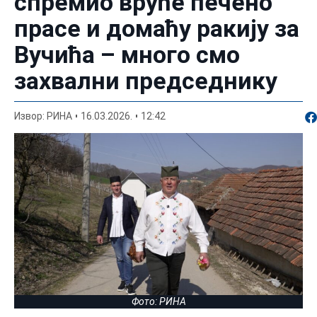
спремио вруће печено
прасе и домаћу ракију за
Вучића – много смо
захвални председнику
По
Извор: РИНА
16.03.2026.
12:42
Фото: РИНА