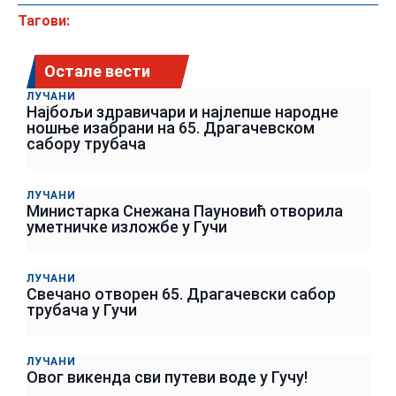
Тагови:
Остале вести
ЛУЧАНИ
Најбољи здравичари и најлепше народне
ношње изабрани на 65. Драгачевском
сабору трубача
ЛУЧАНИ
Министарка Снежана Пауновић отворила
уметничке изложбе у Гучи
ЛУЧАНИ
Свечано отворен 65. Драгачевски сабор
трубача у Гучи
ЛУЧАНИ
Овог викенда сви путеви воде у Гучу!