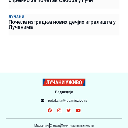
спремно за почетак Сабора у Гучи
ЛУЧАНИ
Почела изградња нових дечјих игралишта у
Лучанима
Редакција
redakcija@lucaniuzivo.rs
Маркетинг
О нама
Политика приватности