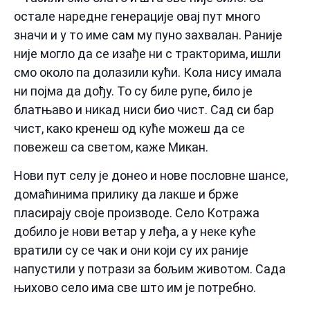
остале наредне генерације овај пут много
значи и у то име сам му пуно захвалан. Раније
није могло да се изађе ни с тракторима, ишли
смо около па долазили кући. Кола нису имала
ни појма да дођу. То су биле рупе, било је
блатњаво и никад ниси био чист. Сад си бар
чист, како кренеш од куће можеш да се
повежеш са светом, каже Микан.
Нови пут селу је донео и нове пословне шансе,
домаћинима прилику да лакше и брже
пласирају своје производе. Село Котража
добило је нови ветар у леђа, а у неке куће
вратили су се чак и они који су их раније
напустили у потрази за бољим животом. Сада
њихово село има све што им је потребно.