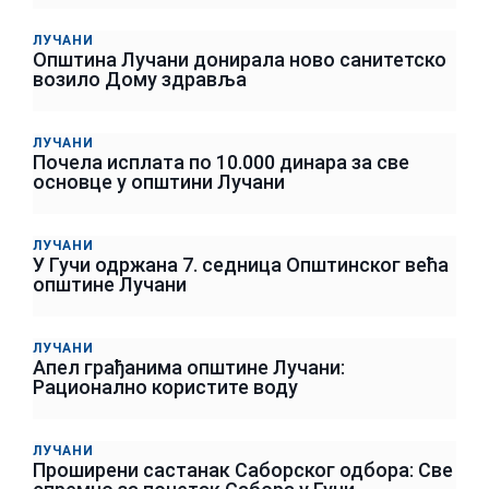
ЛУЧАНИ
Општина Лучани донирала ново санитетско
возило Дому здравља
ЛУЧАНИ
Почела исплата по 10.000 динара за све
основце у општини Лучани
ЛУЧАНИ
У Гучи одржана 7. седница Општинског већа
општине Лучани
ЛУЧАНИ
Апел грађанима општине Лучани:
Рационално користите воду
ЛУЧАНИ
Проширени састанак Саборског одбора: Све