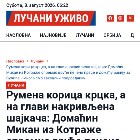
Субота, 8. август 2026. 06:22
НАСЛОВНА
НАЈНОВИЈЕ
ЛУЧАНИ
СРБИЈА
ДРУ
Насловна
Лучани
Румена корица крцка, а на глави накривљена шајкача: Домаћин
Микан из Котраже спремио вруће печено прасе и домаћу ракију за
Вучића – много смо захвални председнику
ЛУЧАНИ
Румена корица крцка, а
на глави накривљена
шајкача: Домаћин
Микан из Котраже