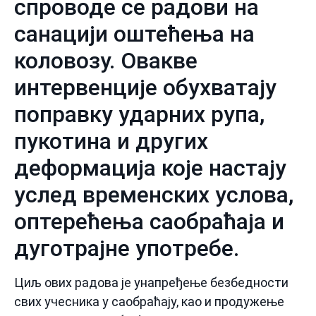
спроводе се радови на
санацији оштећења на
коловозу. Овакве
интервенције обухватају
поправку ударних рупа,
пукотина и других
деформација које настају
услед временских услова,
оптерећења саобраћаја и
дуготрајне употребе.
Циљ ових радова је унапређење безбедности
свих учесника у саобраћају, као и продужење