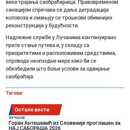
века трајања саобраћајница. Правовременом
санацијом спречава се даља деградација
коловоза и смањују се трошкови обимнијих
реконструкција у будућности.
Надлежне службе у Лучанима континуирано
прате стање путева и, у складу са
приоритетима и расположивим средствима,
спроводе неопходне мере како би се
обезбедили што бољи услови за одвијање
саобраћаја.
Тагови:
Остале вести
ЛУЧАНИ
Горан Антешевић из Словеније проглашен за
НАЈ САБОРАША 2026