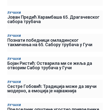
ЛУЧАНИ
Јован Предић Харамбаша 65. Драгачевског
сабора трубача
ЛУЧАНИ
Познати победници омладинског
такмичења на 65. Сабору трубача у Гучи
ЛУЧАНИ
Бојан Ристић: Остварила ми се жеља да
отворим Сабор трубача у Гучи
ЛУЧАНИ
Сестре Гобовић: Традиција може да звучи
модерно, а емоција је најважнија
ЛУЧАНИ
Председник општине угостио привреднике