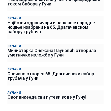
током Сабора у Гучи
ЛУЧАНИ
Најбољи здравичари и најлепше народне
ношње изабрани на 65. Драгачевском
сабору трубача
ЛУЧАНИ
Министарка Снежана Пауновић отворила
уметничке изложбе у Гучи
ЛУЧАНИ
Свечано отворен 65. Драгачевски сабор
трубача у Гучи
ЛУЧАНИ
Овог викенда сви путеви воде у Гучу!