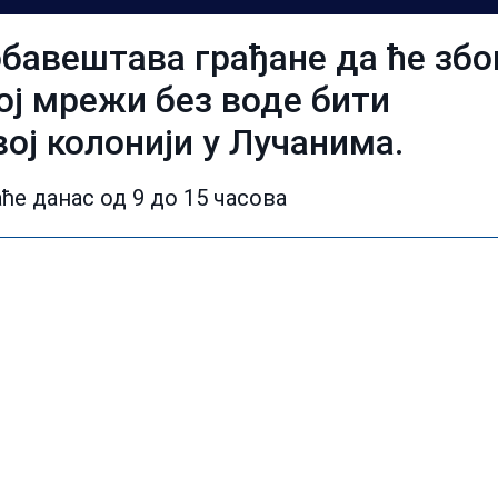
бавештава грађане да ће збо
ој мрежи без воде бити
ој колонији у Лучанима.
е данас од 9 до 15 часова