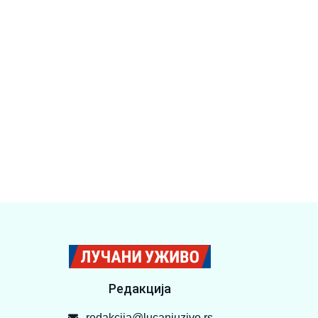
Редакција
redakcija@lucaniuzivo.rs