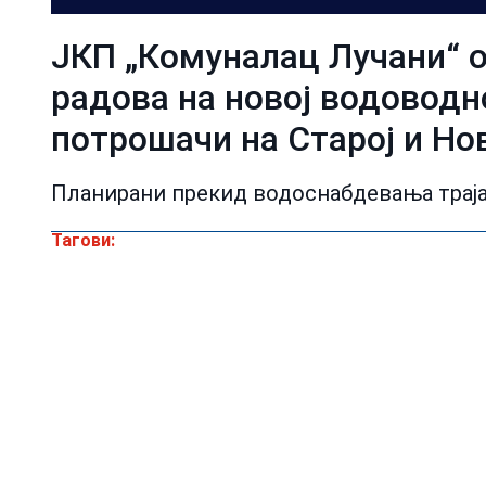
ЈКП „Комуналац Лучани“ о
радова на новој водоводн
потрошачи на Старој и Нов
Планирани прекид водоснабдевања трајаћ
Тагови: