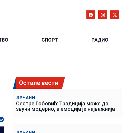
ТВО
СПОРТ
РАДИО
Остале вести
ЛУЧАНИ
Сестре Гобовић: Традиција може да
звучи модерно, а емоција је најважнија
ЛУЧАНИ