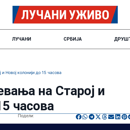
ЛУЧАНИ
СРБИЈА
ДРУШ
и Новој колонији до 15 часова
вања на Старој и
15 часова
Подели: