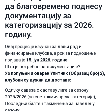
да благовремено поднесу
документацију за
категоризацију за 2026.
годину.
Овај процес је кључан за даљи рад и
финансирање клубова, а рок за подношење
пријава је
15. јун 2026. године.
Шта је потребно од документације?
Уз попуњен и оверен Упитник (Образац број 2),
клубови су дужни да доставе:
Одлуку савеза о саставу лиге за сезону
2025/2026 (за све такмичарске категорије);
Последњи билтен такмичења за наведену
сезону;