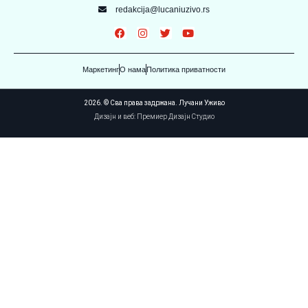
redakcija@lucaniuzivo.rs
Маркетинг
О нама
Политика приватности
2026. © Сва права задржана. Лучани Уживо
Дизајн и веб: Премиер Дизајн Студио