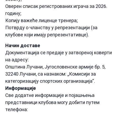
Оверен списак регистрованих играча за 2026.
годину;
Копију важеће лиценце тренера;
Потврду о чланству у репрезентацији (за
клубове који имају репрезентативце).
Начин доставе
Документација се предаје у затвореној коверти
на адресу:
Општина Лучани, Југословенске армије бр. 5,
32240 Лучани, са назнаком: „Комисији за
категоризацију спортских организација“.
Информације
Све додатне информације и појашњења
представници клубова могу добити путем
телефона: