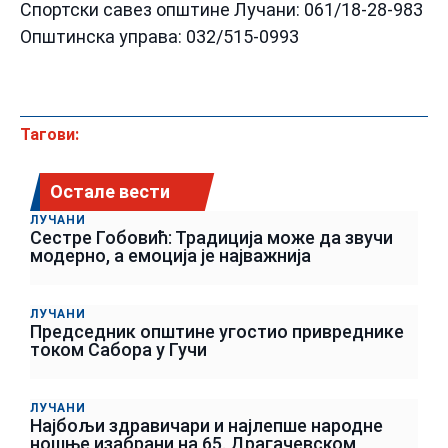
Спортски савез општине Лучани: 061/18-28-983
Општинска управа: 032/515-0993
Тагови:
Остале вести
ЛУЧАНИ
Сестре Гобовић: Традиција може да звучи
модерно, а емоција је најважнија
ЛУЧАНИ
Председник општине угостио привреднике
током Сабора у Гучи
ЛУЧАНИ
Најбољи здравичари и најлепше народне
ношње изабрани на 65. Драгачевском