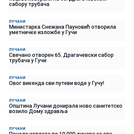
сабору трубача
ЛУЧАНИ
Министарка Снежана Пауновић отворила
уметничке изложбе у Гучи
ЛУЧАНИ
Свечано отворен 65. Драгачевски сабор
трубача у Гучи
ЛУЧАНИ
Овог викенда сви путеви воде у Гучу!
ЛУЧАНИ
Општина Лучани донирала ново санитетско
возило Дому здравља
ЛУЧАНИ
Почела исплата по 10.000 динара за све