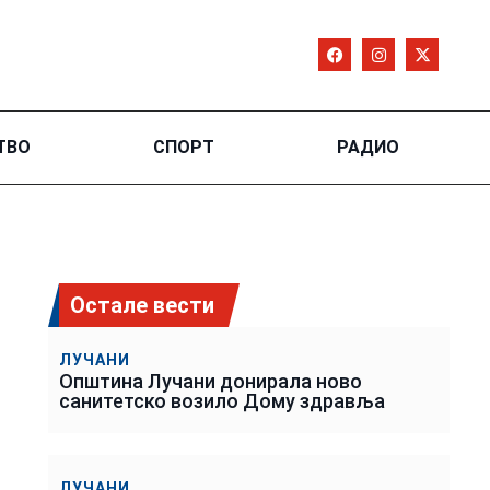
ТВО
СПОРТ
РАДИО
Остале вести
ЛУЧАНИ
Општина Лучани донирала ново
санитетско возило Дому здравља
ЛУЧАНИ