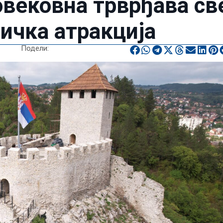
овековна трврђава св
тичка атракција
Подели: