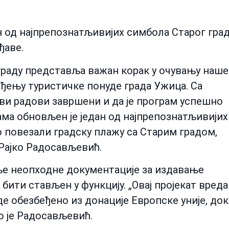
од најпрепознатљивијих симбола Старог гра
ђаве.
граду представља важан корак у очувању наше
еђењу туристичке понуде града Ужица. Са
ви радови завршени и да је програм успешно
ама обновљен је један од најпрепознатљивијих
 повезали градску плажу са Старим градом,
Рајко Радосављевић.
ње неопходне документације за издавање
 бити стављен у функцију. „Овај пројекат вред
аде обезбеђено из донације Европске уније, док
о је Радосављевић.