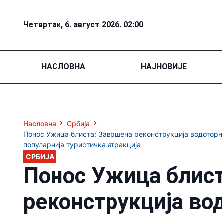
Четвртак, 6. август 2026. 02:00
НАСЛОВНА
НАЈНОВИЈЕ
Насловна
Србија
Понос Ужица блиста: Завршена реконструкција водоторњ
популарнија туристичка атракција
СРБИЈА
Понос Ужица блис
реконструкција во