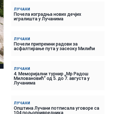
ЛУЧАНИ
Почела изградња нових дечјих
игралишта у Лучанима
ЛУЧАНИ
Почели припремни радови за
асфалтирање пута у засеоку Милићи
ЛУЧАНИ
4. Меморијални турнир „Мр Радош
Миловановић“ од 5. до 7. августа у
Лучанима
ЛУЧАНИ
Општина Лучани потписала уговоре са
104 пољопривредника