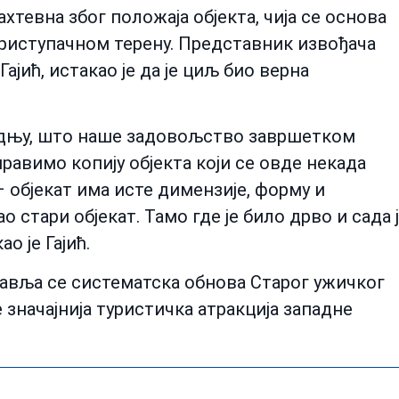
хтевна због положаја објекта, чија се основа
приступачном терену. Представник извођача
јић, истакао је да је циљ био верна
адњу, што наше задовољство завршетком
равимо копију објекта који се овде некада
 објекат има исте димензије, форму и
 стари објекат. Тамо где је било дрво и сада 
ао је Гајић.
авља се систематска обнова Старог ужичког
 значајнија туристичка атракција западне