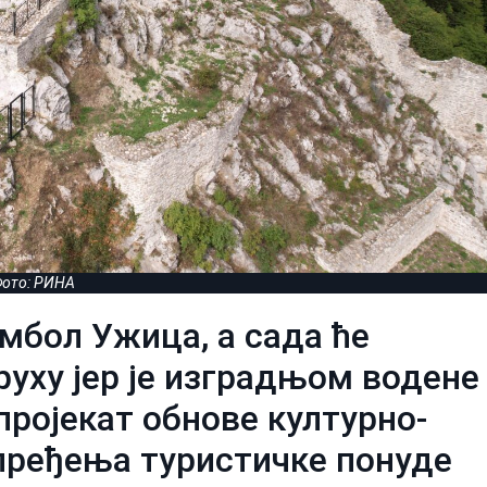
ото: РИНА
имбол Ужица, а сада ће
руху јер је изградњом водене
пројекат обнове културно-
пређења туристичке понуде