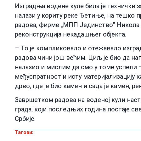
Изградња водене куле била је технички за
налази у кориту реке Ђетиње, на тешко 
радова, фирме „МПП Јединство” Никола Га
реконструкција некадашњег објекта.
– То је компликовало и отежавало изгр
радова чини још већим. Циљ је био да нап
налазио и мислим да смо у томе успели –
међуспратност и исту материјализацију као
дрво, где је био камен и сада је камен, рек
Завршетком радова на воденој кули наст
града, који последњих година постаје све
Србије.
Тагови: