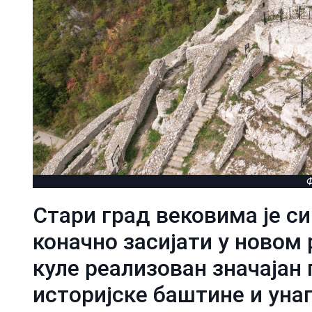
Ф
Стари град вековима је с
коначно засијати у новом 
куле реализован значајан 
историјске баштине и уна