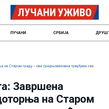
ЛУЧАНИ
СРБИЈА
ДРУШ
а на Старом граду – ова средњовековна трврђава све
та: Завршена
доторња на Старом