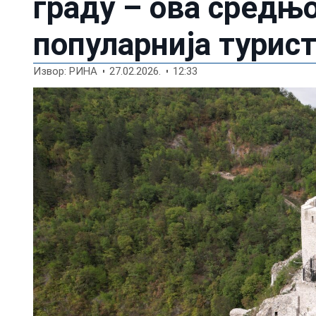
граду – ова средњ
популарнија турис
Извор: РИНА
27.02.2026.
12:33