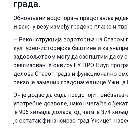
града.
Обновљени водоторањ представља један 
и важну везу између градске плаже и твр
– Реконструкција водоторња на Старом 
културно-историјске баштине и ка унапр
задовољством могу да саопштим да су с
реализован. У оквиру ЕУ ПРО Плус прогр
делова Старог града и функционално смо
рекао је заменик градоначелнице Ужица 
Он је додао да сада предстоји прибавља
употребне дозволе, након чега ће објекат
је 906 хиљада долара, од чега је 374 хиљ
је остатак финансирао град Ужице”, наве