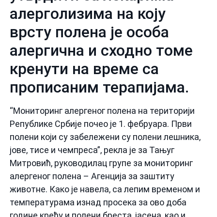
алерголизима на коју
врсту полена је особа
алергична и сходно томе
кренути на време са
прописаним терапијама.
“Мониторинг алергеног полена на територији
Републике Србије почео је 1. фебруара. Први
полени који су забележени су полени лешника,
јове, тисе и чемпреса”, рекла је за Тањуг
Митровић, руководилац групе за мониторинг
алергеног полена – Агенција за заштиту
животне. Како је навела, са лепим временом и
температурама изнад просека за ово доба
године крећу и полени бреста, јасена, као и