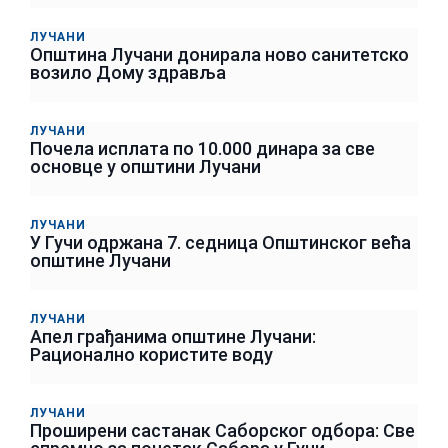
ЛУЧАНИ
Општина Лучани донирала ново санитетско
возило Дому здравља
ЛУЧАНИ
Почела исплата по 10.000 динара за све
основце у општини Лучани
ЛУЧАНИ
У Гучи одржана 7. седница Општинског већа
општине Лучани
ЛУЧАНИ
Апел грађанима општине Лучани:
Рационално користите воду
ЛУЧАНИ
Проширени састанак Саборског одбора: Све