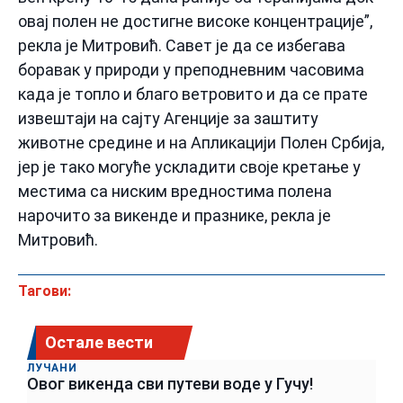
овај полен не достигне високе концентрације”,
рекла је Митровић. Савет је да се избегава
боравак у природи у преподневним часовима
када је топло и благо ветровито и да се прате
извештаји на сајту Агенције за заштиту
животне средине и на Апликацији Полен Србија,
јер је тако могуће ускладити своје кретање у
местима са ниским вредностима полена
нарочито за викенде и празнике, рекла је
Митровић.
Тагови:
Остале вести
ЛУЧАНИ
Овог викенда сви путеви воде у Гучу!