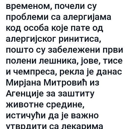
временом, почели су
проблеми са алергијама
код особа које пате од
алергијског ринитиса,
пошто су забележени први
полени лешника, јове, тисе
и чемпреса, рекла је данас
Мирјана Митровић из
Агенције за заштиту
животне средине,
истичући да је важно
утврдити са лекарима