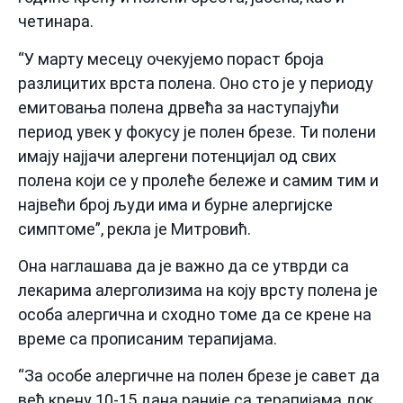
четинара.
“У марту месецу очекујемо пораст броја
разлицитих врста полена. Оно сто је у периоду
емитовања полена дрвећа за наступајући
период увек у фокусу је полен брезе. Ти полени
имају најјачи алергени потенцијал од свих
полена који се у пролеће бележе и самим тим и
највећи број људи има и бурне алергијске
симптоме”, рекла је Митровић.
Она наглашава да је важно да се утврди са
лекарима алерголизима на коју врсту полена је
особа алергична и сходно томе да се крене на
време са прописаним терапијама.
“За особе алергичне на полен брезе је савет да
већ крену 10-15 дана раније са терапијама док