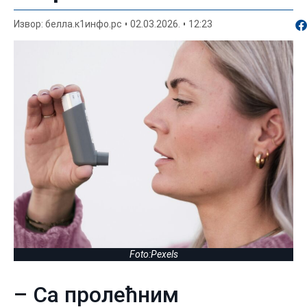
По
Извор: белла.к1инфо.рс
02.03.2026.
12:23
Foto:Pexels
– Са пролећним