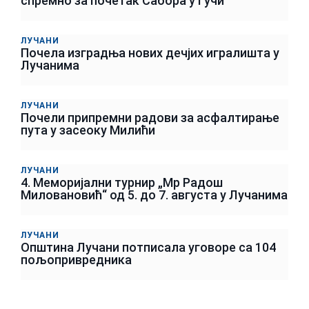
спремно за почетак Сабора у Гучи
ЛУЧАНИ
Почела изградња нових дечјих игралишта у
Лучанима
ЛУЧАНИ
Почели припремни радови за асфалтирање
пута у засеоку Милићи
ЛУЧАНИ
4. Меморијални турнир „Мр Радош
Миловановић“ од 5. до 7. августа у Лучанима
ЛУЧАНИ
Општина Лучани потписала уговоре са 104
пољопривредника