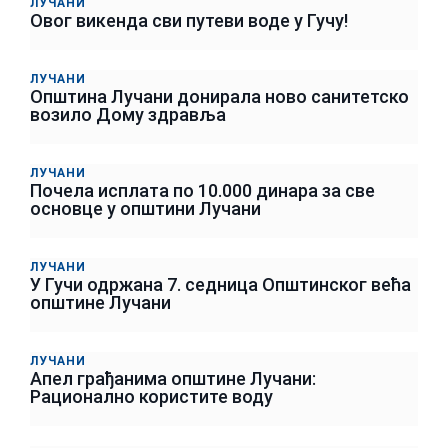
ЛУЧАНИ
Овог викенда сви путеви воде у Гучу!
ЛУЧАНИ
Општина Лучани донирала ново санитетско
возило Дому здравља
ЛУЧАНИ
Почела исплата по 10.000 динара за све
основце у општини Лучани
ЛУЧАНИ
У Гучи одржана 7. седница Општинског већа
општине Лучани
ЛУЧАНИ
Апел грађанима општине Лучани:
Рационално користите воду