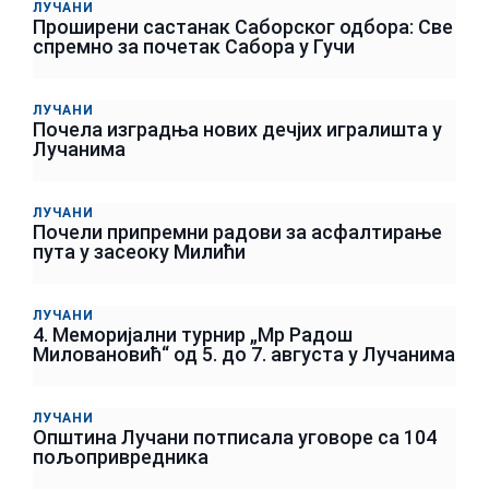
ЛУЧАНИ
Проширени састанак Саборског одбора: Све
спремно за почетак Сабора у Гучи
ЛУЧАНИ
Почела изградња нових дечјих игралишта у
Лучанима
ЛУЧАНИ
Почели припремни радови за асфалтирање
пута у засеоку Милићи
ЛУЧАНИ
4. Меморијални турнир „Мр Радош
Миловановић“ од 5. до 7. августа у Лучанима
ЛУЧАНИ
Општина Лучани потписала уговоре са 104
пољопривредника