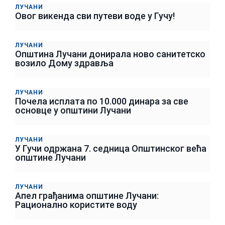
ЛУЧАНИ
Овог викенда сви путеви воде у Гучу!
ЛУЧАНИ
Општина Лучани донирала ново санитетско
возило Дому здравља
ЛУЧАНИ
Почела исплата по 10.000 динара за све
основце у општини Лучани
ЛУЧАНИ
У Гучи одржана 7. седница Општинског већа
општине Лучани
ЛУЧАНИ
Апел грађанима општине Лучани:
Рационално користите воду