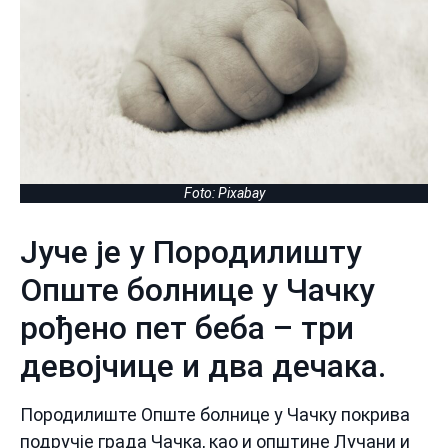
Foto: Pixabay
Јуче је у Породилишту
Опште болнице у Чачку
рођено пет беба – три
девојчице и два дечака.
Породилиште Опште болнице у Чачку покрива
подручје града Чачка, као и општине Лучани и