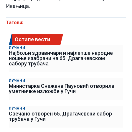
Ивањица.
Тагови:
Остале вести
ЛУЧАНИ
Најбољи здравичари и најлепше народне
ношње изабрани на 65. Драгачевском
сабору трубача
ЛУЧАНИ
Министарка Снежана Пауновић отворила
уметничке изложбе у Гучи
ЛУЧАНИ
Свечано отворен 65. Драгачевски сабор
трубача у Гучи