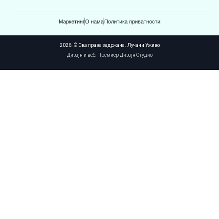
Маркетинг
О нама
Политика приватности
2026. © Сва права задржана. Лучани Уживо
Дизајн и веб: Премиер Дизајн Студио