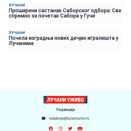
ЛУЧАНИ
Проширени састанак Саборског одбора: Све
спремно за почетак Сабора у Гучи
ЛУЧАНИ
Почела изградња нових дечјих игралишта у
Лучанима
Редакција
redakcija@lucaniuzivo.rs