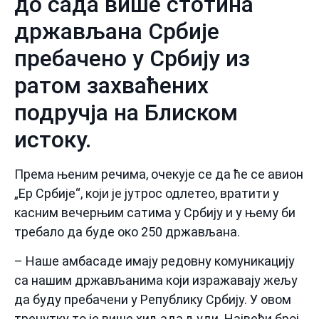
до сада више стотина
држављана Србије
пребачено у Србију из
ратом захваћених
подручја на Блиском
истоку.
Према њеним речима, очекује се да ће се авион
„Ер Србије“, који је јутрос одлетео, вратити у
касним вечерњим сатима у Србију и у њему би
требало да буде око 250 држављана.
– Наше амбасаде имају редовну комуникацију
са нашим држављанима који изражавају жељу
да буду пребачени у Републику Србију. У овом
тренутку то је више хиљада људи. Највећи број