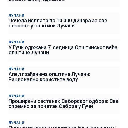
ЛУЧАНИ
Почела исплата по 10.000 динара за све
основце у општини Лучани
ЛУЧАНИ
У Гучи одржана 7. седница Општинског већа
општине Лучани
ЛУЧАНИ
Апел грађанима општине Лучани:
Рационално користите воду
ЛУЧАНИ
Проширени састанак Саборског одбора: Све
спремно за почетак Сабора у Гучи
ЛУЧАНИ
Почела изградња нових дечјих игралишта у