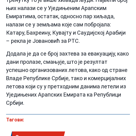
њих налази се у Уједињеним Арапским
Емиратима, остатак, односно пар хиљада,
налази се у земљама које сам побројала:
Катару, Бахреину, Кувајту и Саудијској Арабији
– рекла је Јовановић за РТС.
Додала је да се број захтева за евакуацију, како
дани пролазе, смањује, што је резултат
успешно организованих летова, како од стране
Владе Републике Србије, тако и комерцијалних
летова који су у претходним данима летели из
Уједињених Арапских Емирата ка Републици
Србији.
Тагови: