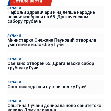
Остале вести
ЛУЧАНИ
Најбољи здравичари и најлепше народне
ношње изабрани на 65. Драгачевском
сабору трубача
ЛУЧАНИ
Министарка Снежана Пауновић отворила
уметничке изложбе у Гучи
ЛУЧАНИ
Свечано отворен 65. Драгачевски сабор
трубача у Гучи
ЛУЧАНИ
Овог викенда сви путеви воде у Гучу!
ЛУЧАНИ
Општина Лучани донирала ново санитетско
возило Дому здравља