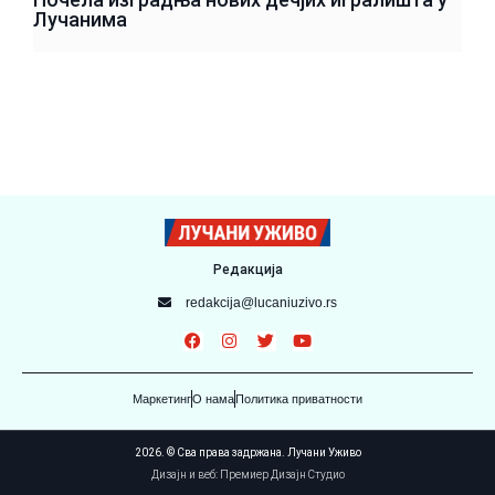
Лучанима
Редакција
redakcija@lucaniuzivo.rs
Маркетинг
О нама
Политика приватности
2026. © Сва права задржана. Лучани Уживо
Дизајн и веб: Премиер Дизајн Студио