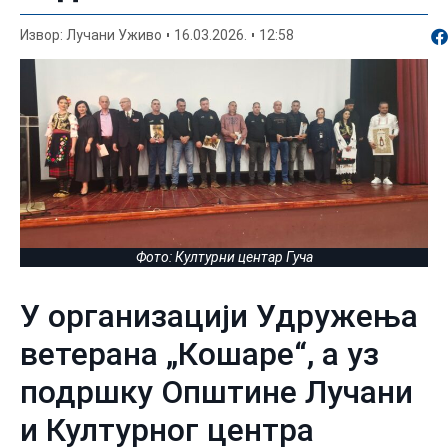
По
Извор: Лучани Уживо
16.03.2026.
12:58
Фото: Културни центар Гуча
У организацији Удружења
ветерана „Кошаре“, а уз
подршку Општине Лучани
и Културног центра