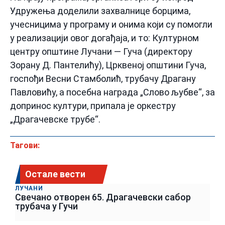
Удружења доделили захвалнице борцима,
учесницима у програму и онима који су помогли
у реализацији овог догађаја, и то: Културном
центру општине Лучани — Гуча (директору
Зорану Д. Пантелићу), Црквеној општини Гуча,
госпођи Весни Стамболић, трубачу Драгану
Павловићу, а посебна награда „Слово љубве“, за
допринос култури, припала је оркестру
„Драгачевске трубе“.
Тагови:
Остале вести
ЛУЧАНИ
Свечано отворен 65. Драгачевски сабор
трубача у Гучи