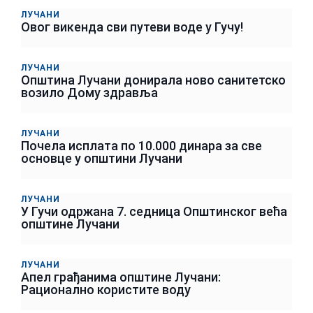
ЛУЧАНИ
Овог викенда сви путеви воде у Гучу!
ЛУЧАНИ
Општина Лучани донирала ново санитетско
возило Дому здравља
ЛУЧАНИ
Почела исплата по 10.000 динара за све
основце у општини Лучани
ЛУЧАНИ
У Гучи одржана 7. седница Општинског већа
општине Лучани
ЛУЧАНИ
Апел грађанима општине Лучани:
Рационално користите воду