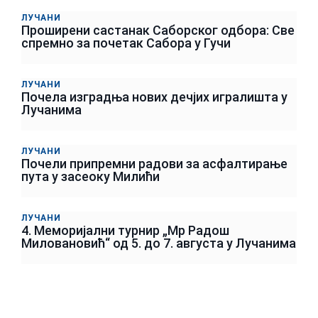
ЛУЧАНИ
Проширени састанак Саборског одбора: Све
спремно за почетак Сабора у Гучи
ЛУЧАНИ
Почела изградња нових дечјих игралишта у
Лучанима
ЛУЧАНИ
Почели припремни радови за асфалтирање
пута у засеоку Милићи
ЛУЧАНИ
4. Меморијални турнир „Мр Радош
Миловановић“ од 5. до 7. августа у Лучанима