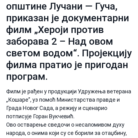
општине Лучани — Гуча,
приказан је документарни
филм „Хероји против
заборава 2 – Над овом
светом водом“. Пројекцију
филма пратио је пригодан
програм.
Филм је рађен у продукцији Удружења ветерана
„Кошаре”, уз помоћ Министарства правде и
Града Новог Сада, а режију и сценарио
потписује Горан Вукчевић.
Ово остварење сведочи о несаломивом духу
народа, о онима који су се борили за отаџбину,