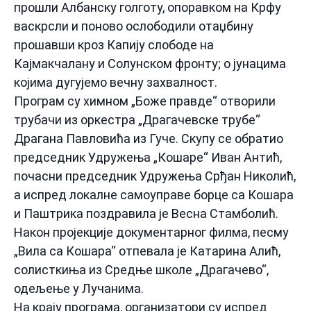
прошли Албанску голготу, опоравком на Крфу
васкрсли и поново ослободили отаџбину
прошавши кроз Капију слободе на
Кајмакчалану и Солунском фронту; о јунацима
којима дугујемо вечну захвалност.
Програм су химном „Боже правде“ отворили
трубачи из оркестра „Драгачевске трубе“
Драгана Павловића из Гуче. Скупу се обратио
председник Удружења „Кошаре“ Иван Антић,
почасни председник Удружења Срђан Николић,
а испред локалне самоуправе борце са Кошара
и Паштрика поздравила је Весна Стамболић.
Након пројекције документарног филма, песму
„Вила са Кошара“ отпевала је Катарина Алић,
солисткиња из Средње школе „Драгачево“,
одељење у Лучанима.
На крају програма, организатори су испред