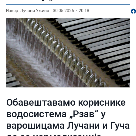
По
Извор: Лучани Уживо
30.05.2026.
20:18
Обавештавамо кориснике
водосистема „Рзав“ у
варошицама Лучани и Гуча