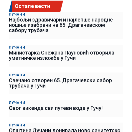
Остале вести
ЛУЧАНИ
Најбољи здравичари и најлепше народне
ношње изабрани на 65. Драгачевском
сабору трубача
ЛУЧАНИ
Министарка Снежана Пауновић отворила
уметничке изложбе у Гучи
ЛУЧАНИ
Свечано отворен 65. Драгачевски сабор
трубача у Гучи
ЛУЧАНИ
Овог викенда сви путеви воде у Гучу!
ЛУЧАНИ
Општина Лучани донирала ново санитетско