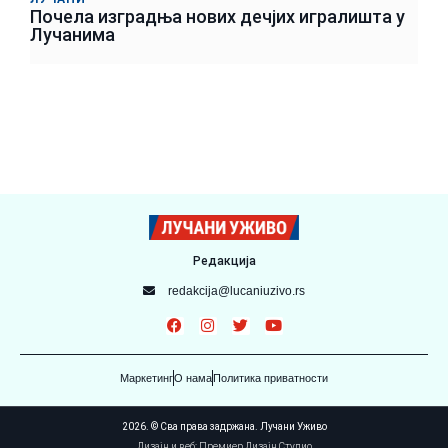
Почела изградња нових дечјих игралишта у
Лучанима
Редакција
redakcija@lucaniuzivo.rs
Маркетинг
О нама
Политика приватности
2026. © Сва права задржана. Лучани Уживо
Дизајн и веб: Премиер Дизајн Студио