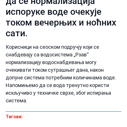
да се нормализација
испоруке воде очекује
током вечерњих и ноћних
сати.
Корисници на сеоском подручју који се
снабдевају са водосистема „Рзав“
нормализацију водоснабдевања могу
очекивати током сутрашњег дана, након
допуне система потребним количинама воде.
Напомињемо да се вода тренутно користи
искључиво у техничке сврхе, због испирања
система.
Тагови: