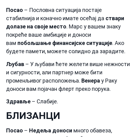
Посао
– Пословна ситуација постаје
стабилнија и коначно имате осећај да
ствари
долазе на своје место
. Марс у вашем знаку
покреће ваше амбиције и доноси
вам
побољшање финансијске ситуације
. Ако
будете памети, можете солидно да зарадите.
Љубав
– У љубави ћете желети више нежности
и сигурности, али партнер може бити
променљивог расположења.
Венера
у Раку
доноси вам појачан флерт преко порука.
Здравље
– Слабије.
БЛИЗАНЦИ
Посао
–
Недеља доноси
много обавеза,