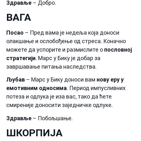
Здравље
– Добро.
ВАГА
Посао
– Пред вама је недеља која доноси
олакшање и ослобођење од стреса. Коначно
можете да успорите и размислите о
пословној
стратегији
. Марс у Бику је добар за
завршавање питања наследства.
Љубав
– Марс у Бику доноси вам
нову еру у
емотивним односима
. Период импусливних
потеза и одлука је иза вас, тако да ћете
смиреније доносити заједничке одлуке.
Здравље
– Побољшање.
ШКОРПИЈА