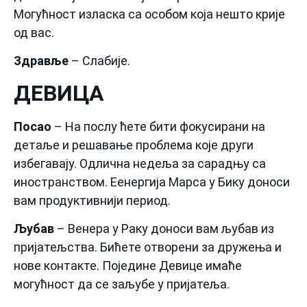
Могућност изласка са особом која нешто крије
од вас.
Здравље
– Слабије.
ДЕВИЦА
Посао
– На послу ћете бити фокусирани на
детаље и решавање проблема које други
избегавају. Одлична недеља за сарадњу са
иностранством. Еенергија Марса у Бику доноси
вам продуктивнији период.
Љубав
– Венера у Раку доноси вам љубав из
пријатељства. Бићете отворени за дружења и
нове контакте. Поједине Девице имаће
могућност да се заљубе у пријатеља.