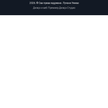
2026. © Сва права задржана. Лучани Уживо
Дизајн и веб: Премиер Дизајн Студио