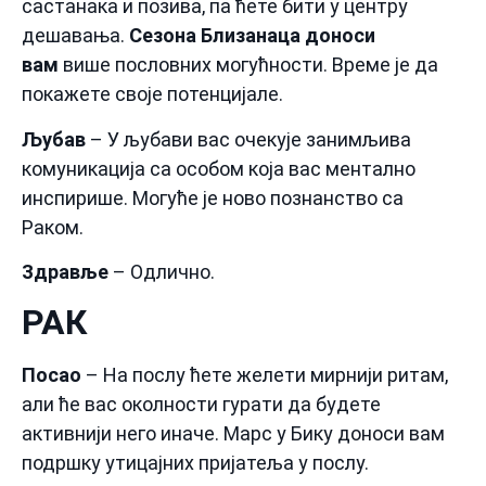
састанака и позива, па ћете бити у центру
дешавања.
Сезона Близанаца доноси
вам
више пословних могућности. Време је да
покажете своје потенцијале.
Љубав
– У љубави вас очекује занимљива
комуникација са особом која вас ментално
инспирише. Могуће је ново познанство са
Раком.
Здравље
– Одлично.
РАК
Посао
– На послу ћете желети мирнији ритам,
али ће вас околности гурати да будете
активнији него иначе. Марс у Бику доноси вам
подршку утицајних пријатеља у послу.