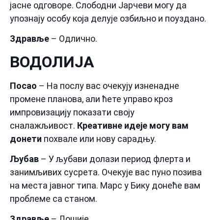
јасне одговоре. Слободни Јарчеви могу да
упознају особу која делује озбиљно и поуздано.
Здравље
– Одлично.
ВОДОЛИЈА
Посао
– На послу вас очекују изненадне
промене планова, али ћете управо кроз
импровизацију показати своју
сналажљивост.
Креативне идеје могу вам
донети
похвале или нову сарадњу.
Љубав
– У љубави долази период флерта и
занимљивих сусрета. Очекује вас пуно позива
на места јавног типа. Марс у Бику донеће вам
проблеме са станом.
Здравље
– Лошије.