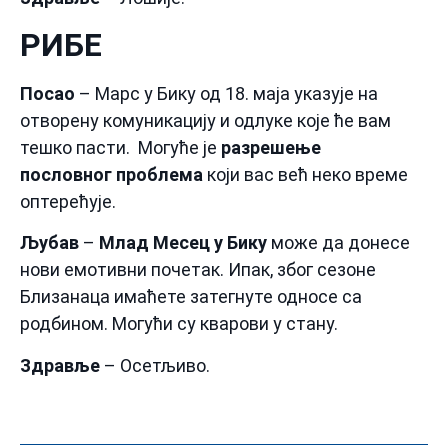
РИБЕ
Посао
– Марс у Бику од 18. маја указује на
отворену комуникацију и одлуке које ће вам
тешко пасти. Могуће је
разрешење
пословног проблема
који вас већ неко време
оптерећује.
Љубав
–
Млад Месец у Бику
може да донесе
нови емотивни почетак. Ипак, због сезоне
Близанаца имаћете затегнуте односе са
родбином. Могући су кварови у стану.
Здравље
– Осетљиво.