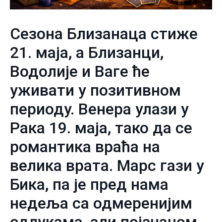
Сезона Близанаца стиже
21. маја, а Близанци,
Водолије и Ваге ће
уживати у позитивном
периоду. Венера улази у
Рака 19. маја, тако да се
романтика враћа на
велика врата. Марс гази у
Бика, па је пред нама
недеља са одмеренијим
одлукама, али појачаном