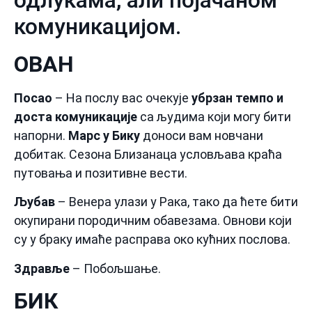
комуникацијом.
ОВАН
Посао
– На послу вас очекује
убрзан темпо и
доста комуникације
са људима који могу бити
напорни.
Марс у Бику
доноси вам новчани
добитак. Сезона Близанаца условљава краћа
путовања и позитивне вести.
Љубав
– Венера улази у Рака, тако да ћете бити
окупирани породичним обавезама. Овнови који
су у браку имаће расправа око кућних послова.
Здравље
– Побољшање.
БИК