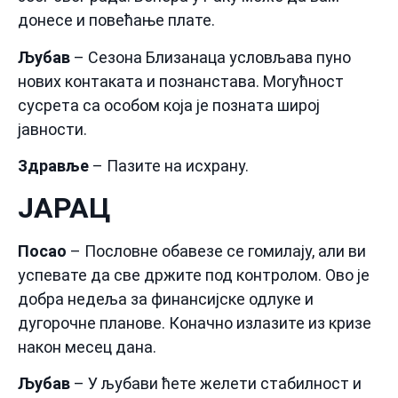
донесе и повећање плате.
Љубав
– Сезона Близанаца условљава пуно
нових контаката и познанстава. Могућност
сусрета са особом која је позната широј
јавности.
Здравље
– Пазите на исхрану.
ЈАРАЦ
Посао
– Пословне обавезе се гомилају, али ви
успевате да све држите под контролом. Ово је
добра недеља за финансијске одлуке и
дугорочне планове. Коначно излазите из кризе
након месец дана.
Љубав
– У љубави ћете желети стабилност и