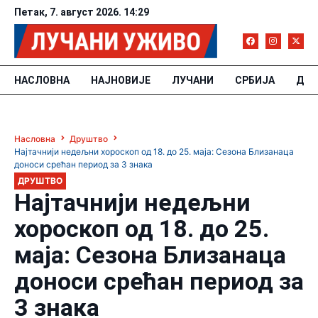
Петак, 7. август 2026. 14:29
НАСЛОВНА
НАЈНОВИЈЕ
ЛУЧАНИ
СРБИЈА
ДРУ
Насловна
Друштво
Најтачнији недељни хороскоп од 18. до 25. маја: Сезона Близанаца
доноси срећан период за 3 знака
ДРУШТВО
Најтачнији недељни
хороскоп од 18. до 25.
маја: Сезона Близанаца
доноси срећан период за
3 знака