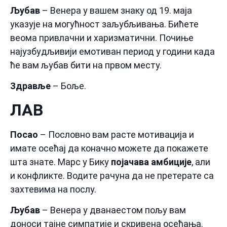
Љубав
– Венера у вашем знаку од 19. маја
указује на могућност заљубљивања. Бићете
веома привлачни и харизматични. Почиње
најузбудљивији емотиван период у години када
ће вам љубав бити на првом месту.
Здравље
– Боље.
ЛАВ
Посао
– Пословно вам расте мотивација и
имате осећај да коначно можете да покажете
шта знате. Марс у Бику
појачава амбиције
, али
и конфликте. Водите рачуна да не претерате са
захтевима на послу.
Љубав
– Венера у дванаестом пољу вам
доноси тајне симпатије и скривена осећања.