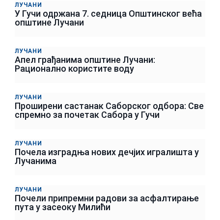
ЛУЧАНИ
У Гучи одржана 7. седница Општинског већа
општине Лучани
ЛУЧАНИ
Апел грађанима општине Лучани:
Рационално користите воду
ЛУЧАНИ
Проширени састанак Саборског одбора: Све
спремно за почетак Сабора у Гучи
ЛУЧАНИ
Почела изградња нових дечјих игралишта у
Лучанима
ЛУЧАНИ
Почели припремни радови за асфалтирање
пута у засеоку Милићи