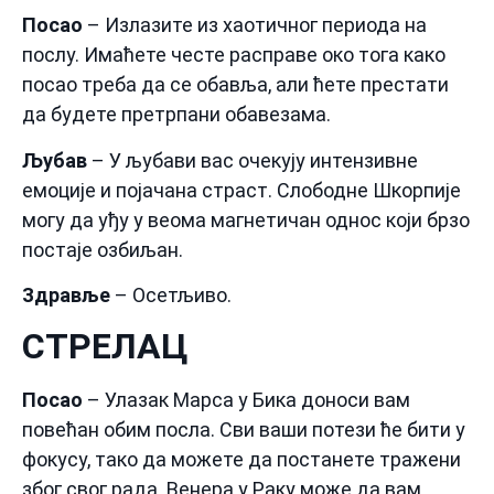
Посао
– Излазите из хаотичног периода на
послу. Имаћете честе расправе око тога како
посао треба да се обавља, али ћете престати
да будете претрпани обавезама.
Љубав
– У љубави вас очекују интензивне
емоције и појачана страст. Слободне Шкорпије
могу да уђу у веома магнетичан однос који брзо
постаје озбиљан.
Здравље
– Осетљиво.
СТРЕЛАЦ
Посао
– Улазак Марса у Бика доноси вам
повећан обим посла. Сви ваши потези ће бити у
фокусу, тако да можете да постанете тражени
због свог рада. Венера у Раку може да вам