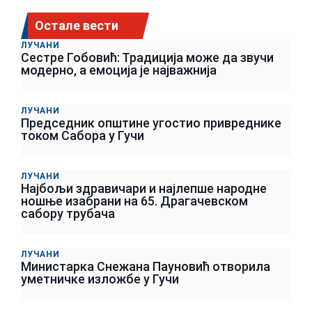
Остале вести
ЛУЧАНИ
Сестре Гобовић: Традиција може да звучи
модерно, а емоција је најважнија
ЛУЧАНИ
Председник општине угостио привреднике
током Сабора у Гучи
ЛУЧАНИ
Најбољи здравичари и најлепше народне
ношње изабрани на 65. Драгачевском
сабору трубача
ЛУЧАНИ
Министарка Снежана Пауновић отворила
уметничке изложбе у Гучи