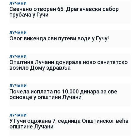
ЛУЧАНИ
Свечано отворен 65. Драгачевски сабор
трубача у Гучи
ЛУЧАНИ
Овог викенда сви путеви воде у Гучу!
ЛУЧАНИ
Општина Лучани донирала ново санитетско
возило Дому здравља
ЛУЧАНИ
Почела исплата по 10.000 динара за све
основце у општини Лучани
ЛУЧАНИ
У Гучи одржана 7. седница Општинског већа
општине Лучани