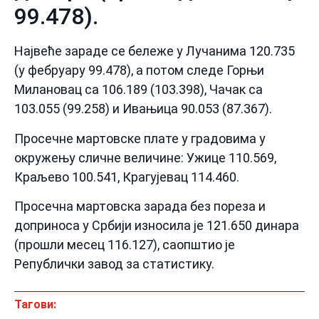
99.478).
Највеће зараде се бележе у Лучанима 120.735
(у фебруару 99.478), а потом следе Горњи
Милановац са 106.189 (103.398), Чачак са
103.055 (99.258) и Ивањица 90.053 (87.367).
Просечне мартовске плате у градовима у
окружењу сличне величине: Ужице 110.569,
Краљево 100.541, Крагујевац 114.460.
Просечна мартовска зарада без пореза и
доприноса у Србији износила је 121.650 динара
(прошли месец 116.127), саопштио је
Републички завод за статистику.
Тагови: