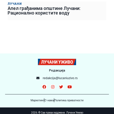
ЛУЧАНИ
Апел грађанима општине Лучани:
Рационално користите воду
Редакција
redakcija@lucaniuzivo.rs
Маркетинг
О нама
Политика приватности
2026. © Сва права задржана. Лучани Уживо