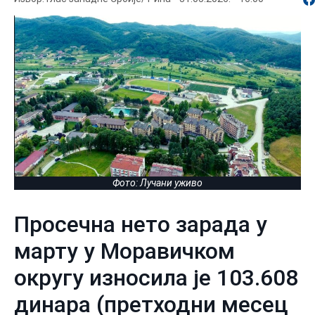
Фото: Лучани уживо
Просечна нето зарада у
марту у Моравичком
округу износила је 103.608
динара (претходни месец