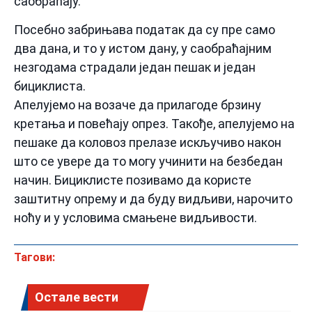
саобраћају.
Посебно забрињава податак да су пре само
два дана, и то у истом дану, у саобраћајним
незгодама страдали један пешак и један
бициклиста.
Апелујемо на возаче да прилагоде брзину
кретања и повећају опрез. Такође, апелујемо на
пешаке да коловоз прелазе искључиво након
што се увере да то могу учинити на безбедан
начин. Бициклисте позивамо да користе
заштитну опрему и да буду видљиви, нарочито
ноћу и у условима смањене видљивости.
Тагови:
Остале вести