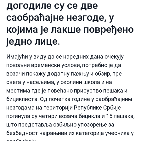
догодиле су се две
саобраћајне незгоде, у
којима је лакше повређено
једно лице.
Имајући у виду да се наредних дана очекују
повољни временски услови, потребно је да
возачи покажу додатну пажњу и обзир, пре
свега у насељима, у околини школа и на
местима где је повећано присуство пешака и
бициклиста. Од почетка године у саобраћајним
незгодама на територији Републике Србије
погинула су четири возача бицикла и 15 пешака,
што представља озбиљно упозорење за
безбедност најрањивијих категорија учесника у