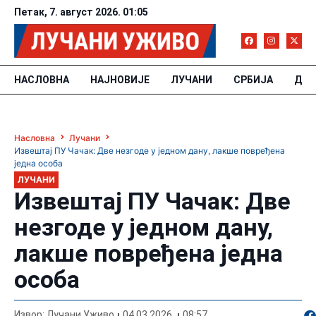
Петак, 7. август 2026. 01:05
НАСЛОВНА
НАЈНОВИЈЕ
ЛУЧАНИ
СРБИЈА
ДРУ
Насловна
Лучани
Извештај ПУ Чачак: Две незгоде у једном дану, лакше повређена
једна особа
ЛУЧАНИ
Извештај ПУ Чачак: Две
незгоде у једном дану,
лакше повређена једна
особа
По
Извор: Лучани Уживо
04.03.2026.
08:57