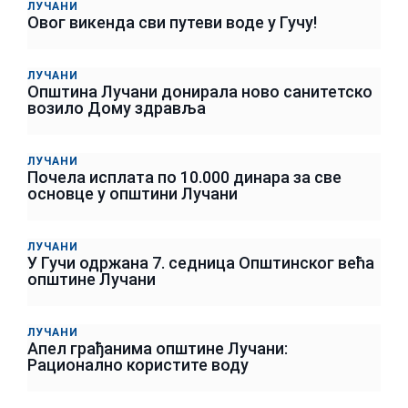
ЛУЧАНИ
Овог викенда сви путеви воде у Гучу!
ЛУЧАНИ
Општина Лучани донирала ново санитетско
возило Дому здравља
ЛУЧАНИ
Почела исплата по 10.000 динара за све
основце у општини Лучани
ЛУЧАНИ
У Гучи одржана 7. седница Општинског већа
општине Лучани
ЛУЧАНИ
Апел грађанима општине Лучани:
Рационално користите воду