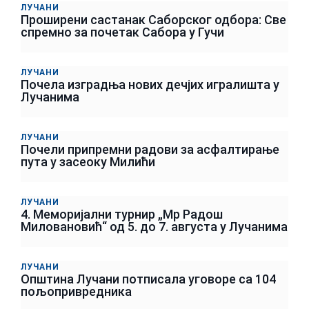
ЛУЧАНИ
Проширени састанак Саборског одбора: Све
спремно за почетак Сабора у Гучи
ЛУЧАНИ
Почела изградња нових дечјих игралишта у
Лучанима
ЛУЧАНИ
Почели припремни радови за асфалтирање
пута у засеоку Милићи
ЛУЧАНИ
4. Меморијални турнир „Мр Радош
Миловановић“ од 5. до 7. августа у Лучанима
ЛУЧАНИ
Општина Лучани потписала уговоре са 104
пољопривредника