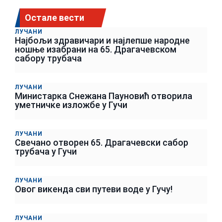
Остале вести
ЛУЧАНИ
Најбољи здравичари и најлепше народне
ношње изабрани на 65. Драгачевском
сабору трубача
ЛУЧАНИ
Министарка Снежана Пауновић отворила
уметничке изложбе у Гучи
ЛУЧАНИ
Свечано отворен 65. Драгачевски сабор
трубача у Гучи
ЛУЧАНИ
Овог викенда сви путеви воде у Гучу!
ЛУЧАНИ