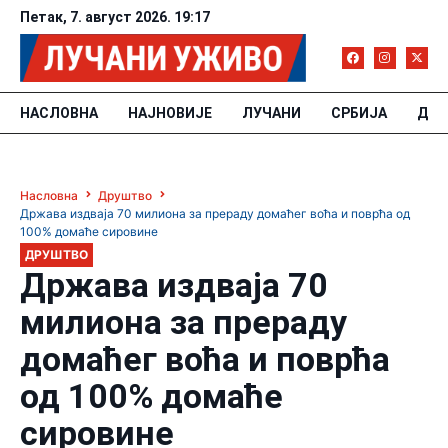
Петак, 7. август 2026. 19:17
НАСЛОВНА
НАЈНОВИЈЕ
ЛУЧАНИ
СРБИЈА
ДРУ
Насловна
Друштво
Држава издваја 70 милиона за прераду домаћег воћа и поврћа од
100% домаће сировине
ДРУШТВО
Држава издваја 70
милиона за прераду
домаћег воћа и поврћа
од 100% домаће
сировине