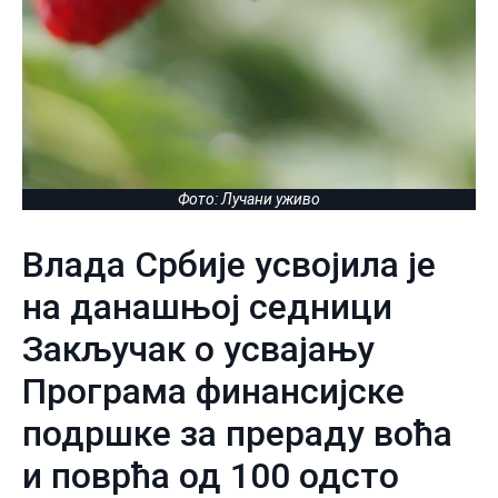
Фото: Лучани уживо
Влада Србије усвојила је
на данашњој седници
Закључак о усвајању
Програма финансијске
подршке за прераду воћа
и поврћа од 100 одсто