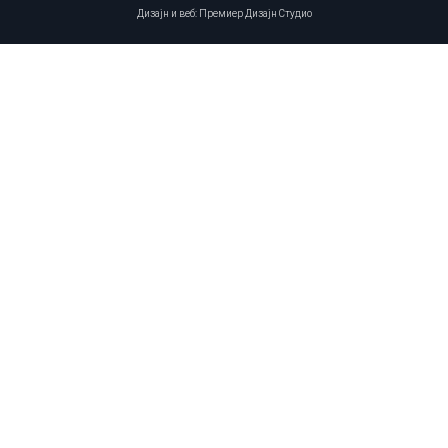
Дизајн и веб: Премиер Дизајн Студио