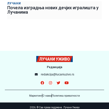
ЛУЧАНИ
Почела изградња нових дечјих игралишта у
Лучанима
Редакција
redakcija@lucaniuzivo.rs
Маркетинг
О нама
Политика приватности
2026. © Сва права задржана. Лучани Уживо