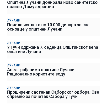
Општина Лучани донирала ново санитетско
возило Дому здравља
ЛУЧАНИ
Почела исплата по 10.000 динара за све
основце у општини Лучани
ЛУЧАНИ
У Гучи одржана 7. седница Општинског већа
општине Лучани
ЛУЧАНИ
Апел грађанима општине Лучани:
Рационално користите воду
ЛУЧАНИ
Проширени састанак Саборског одбора: Све
спремно за почетак Сабора у Гучи