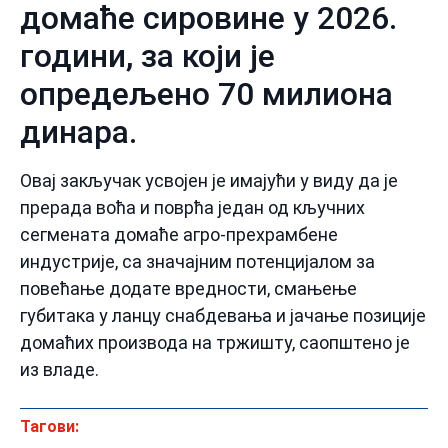
домаће сировине у 2026.
години, за који је
опредељено 70 милиона
динара.
Овај закључак усвојен је имајући у виду да је
прерада воћа и поврћа један од кључних
сегмената домаће агро-прехрамбене
индустрије, са значајним потенцијалом за
повећање додате вредности, смањење
губитака у ланцу снабдевања и јачање позиције
домаћих производа на тржишту, саопштено је
из владе.
Тагови: