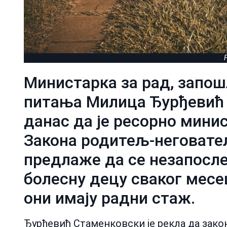
F
Министарка за рад, запош
питања Милица Ђурђевић 
данас да је ресорно мини
Закона родитељ-неговатељ 
предлаже да се незапосле
болесну децу сваког месе
они имају радни стаж.
Ђурђевић Стаменковски је рекла да зак