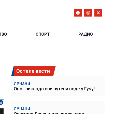
ТВО
СПОРТ
РАДИО
Остале вести
ЛУЧАНИ
Овог викенда сви путеви воде у Гучу!
ЛУЧАНИ
Општина Лучани донирала ново