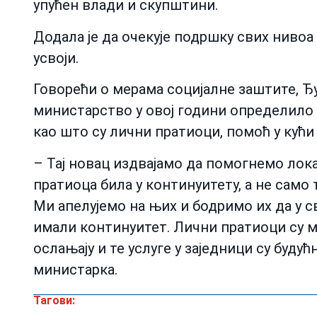
упућен влади и скупштини.
Додала је да очекује подршку свих нивоа 
усвоји.
Говорећи о мерама социјалне заштите, Ђу
министарство у овој години определило 6
као што су лични пратиоци, помоћ у кући 
– Тај новац издвајамо да помогнемо лок
пратиоца била у континуитету, а не сам
Ми апелујемо на њих и бодримо их да у с
имали континуитет. Лични пратиоци су м
ослањају и те услуге у заједници су буду
министарка.
Тагови: