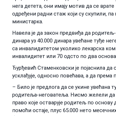
нега детета, они имају мотив да се врате 
одређени радни стаж који су скупили, па
министарка.
Навела је да закон предвиђа да родитељ
динара уз 40.000 динара увећане туђе нег
са инвалидитетом уколико лекарска коми
инвалидитет или 70 одсто по два основа
Ђурђевић Стаменковски је појаснила да 
усклађује, односно повећава, а да према
– Било је предлога да се укине увећана т
родитеља-неговатеља. Нисмо желели да то
право које остварује родитељ по основу д
помоћи остаје, плус 65.000 нето месечн