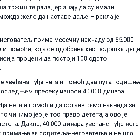
на тржиште рада, јер знају да су имали
 можда желе да наставе даље – рекла је
-неговатељ прима месечну накнаду од 65.000
е и помоћи, која се одобрава као подршка дец
сија процени да постоји 100 одсто
.
се увећана туђа нега и помоћ два пута годишњ
 последњем пресеку износи 40.000 динара.
уђа нега и помоћ и да остане само накнада за
 чинимо јер је тоо право детета, а ово је
етета. Дакле, 40.000 динара увећане туђе неге
их примања за родитеља-неговатеља и нешто