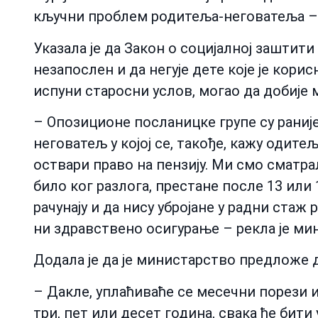
кључни проблем родитеља-неговатеља – 
Указала је да Закон о социјалној заштит
незапослен и да негује дете које је корис
испуни старосни услов, могао да добије 
– Опозиционе посланицке групе су раниј
неговатељ у којој се, такође, кажу одитељ
оствари право на пензију. Ми смо сматрали
било ког разлога, престане после 13 или 
рачунају и да нису убројане у радни ста
ни здравствено осигурање – рекла је мин
Додала је да је министарство предложе д
– Дакле, уплаћиваће се месечни порези и 
три, пет или десет година, свака ће бити 