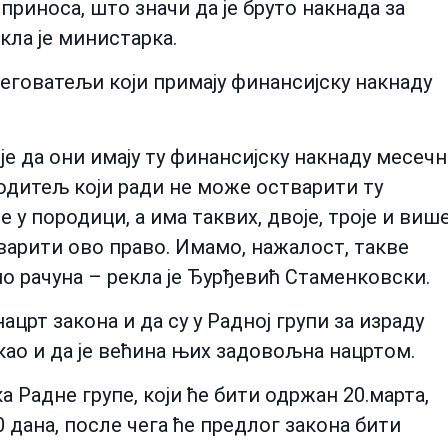
оприноса, што значи да је бруто накнада за
кла је министарка.
-неговатељи који примају финансијску накнаду
је да они имају ту финансијску накнаду месеч
Родитељ који ради не може остварити ту
је у породици, а има таквих, двоје, троје и виш
арити ово право. Имамо, нажалост, такве
о рачуна – рекла је Ђурђевић Стаменковски.
црт закона и да су у Радној групи за израду
као и да је већина њих задовољна нацртом.
а Радне групе, који ће бити одржан 20.марта,
0 дана, после чега ће предлог закона бити