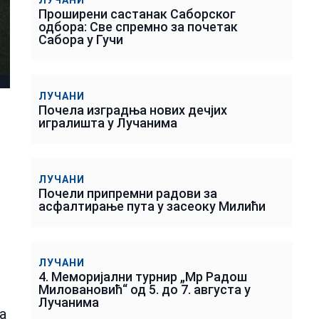
Проширени састанак Саборског
одбора: Све спремно за почетак
Сабора у Гучи
ЛУЧАНИ
Почела изградња нових дечјих
игралишта у Лучанима
ЛУЧАНИ
Почели припремни радови за
асфалтирање пута у засеоку Милићи
ЛУЧАНИ
4. Меморијални турнир „Мр Радош
Миловановић“ од 5. до 7. августа у
Лучанима
а