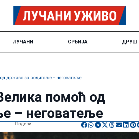
ЛУЧАНИ
СРБИЈА
ДРУШ
од државе за родитеље – неговатеље
елика помоћ од
ље – неговатеље
Подели: