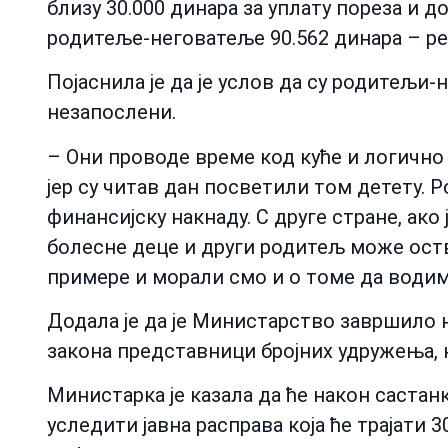
близу 30.000 динара за уплату пореза и д
родитеље-неговатеље 90.562 динара – ре
Појаснила је да је услов да су родитељи
незапослени.
– Они проводе време код куће и логично 
јер су читав дан посветили том детету. 
финансијску накнаду. С друге стране, ако 
болесне деце и други родитељ може оств
примере и морали смо и о томе да водим
Додала је да је Министарство завршило на
закона представници бројних удружења, 
Министарка је казала да ће након састанк
уследити јавна расправа која ће трајати 3