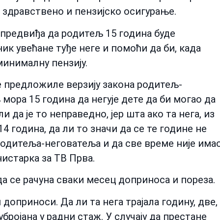
здравствено и пензијско осигурање.
и предвиђа да родитељ 15 година буде
ник увећане туђе неге и помоћи да би, када
минималну пензију.
е предложиле верзију закона родитељ-
 мора 15 година да негује дете да би могао да
 да је то неправедно, јер шта ако та нега, из
14 година, да ли то значи да се те године не
ж родитеља-неговатеља и да све време није има
истарка за ТВ Прва.
а се рачуна сваки месец доприноса и пореза.
доприноси. Да ли та нега трајала годину, две,
убројана у радни стаж. У случају да престане