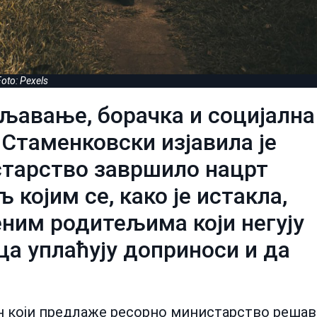
oto: Pexels
љавање, борачка и социјална
Стаменковски изјавила је
старство завршило нацрт
којим се, како је истакла,
ним родитељима који негују
ца уплаћују доприноси и да
он који предлаже ресорно министарство решав