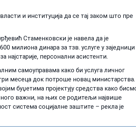
власти и институција да се тај заком што пре
рђевић Стаменковски је навела да је
00 милиона динара за тзв. услуге у заједници
за најстарије, персонални асистенти.
алним самоуправама како би услуга личног
о три месеца док потроше новац министарства.
војим буџетима пројектују средства како бисм
ного важни, на њих се родитељи највише
ћност система социјалне заштите – рекла је