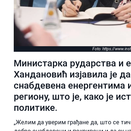
Foto: https://www.in
Министарка рударства и 
Хандановић изјавила је да
снабдевена енергентима и
региону, што је, како је и
политике.
„Желим да уверим грађане да, што се тич
добро снабдевени и покривени и да су нам