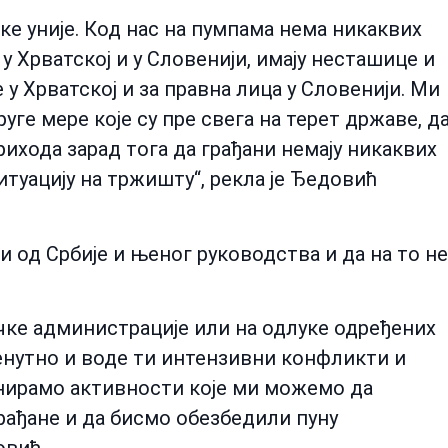
ке уније. Код нас на пумпама нема никаквих
у Хрватској и у Словенији, имају несташице и
 Хрватској и за правна лица у Словенији. Ми
ге мере које су пре свега на терет државе, д
ихода зарад тога да грађани немају никаквих
туацију на тржишту“, рекла је Ђедовић
си од Србије и њеног руководства и да на то не
чке администрације или на одлуке одређених
ренутно и воде ти интензивни конфликти и
анирамо активности које ми можемо да
ађане и да бисмо обезбедили пуну