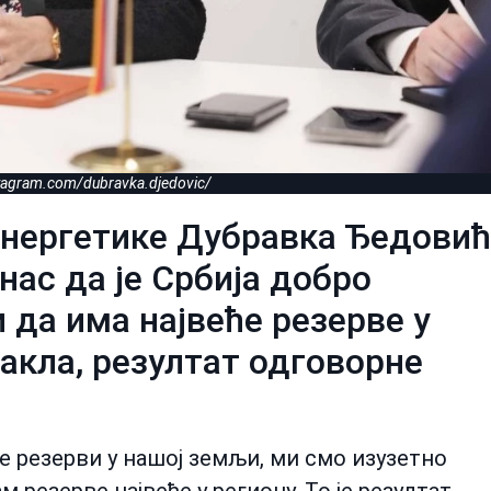
stagram.com/dubravka.djedovic/
енергетике Дубравка Ђедовић
нас да је Србија добро
 да има највеће резерве у
стакла, резултат одговорне
е резерви у нашој земљи, ми смо изузетно
 резерве највеће у региону. То је резултат