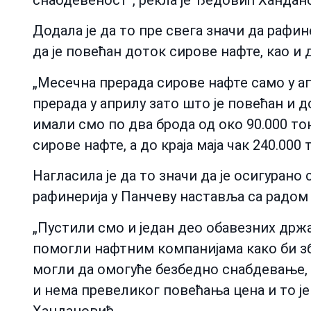
снабдевеност“, рекла је Ђедовић Хандан
Додала је да то пре свега значи да рафин
да је повећан доток сирове нафте, као и 
„Месечна прерада сирове нафте само у ап
прерада у априлу зато што је повећан и д
имали смо по два брода од око 90.000 тон
сирове нафте, а до краја маја чак 240.000
Нагласила је да то значи да је осигурано
рафинерија у Панчеву наставља са радом
„Пустили смо и један део обавезних држ
помогли нафтним компанијама како би з
могли да омогуће безбедно снабдевање,
и нема превеликог повећања цена и то је
Хандановић.