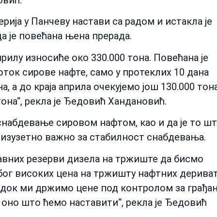
овић.
ерија у Панчеву настави са радом и истакла је
да је повећана њена прерада.
рилу износиће око 330.000 тона. Повећана је
оток сирове нафте, само у протеклих 10 дана
а, а до краја априла очекујемо још 130.000 тон
 тона“, рекла је Ђедовић Хандановић.
 снабдевање сировом нафтом, као и да је то ш
 изузетно важно за стабилност снабдевања.
авних резерви дизела на тржиште да бисмо
бог високих цена на тржишту нафтних дерива
 док ми држимо цене под контролом за грађа
 оно што ћемо наставити“, рекла је Ђедовић