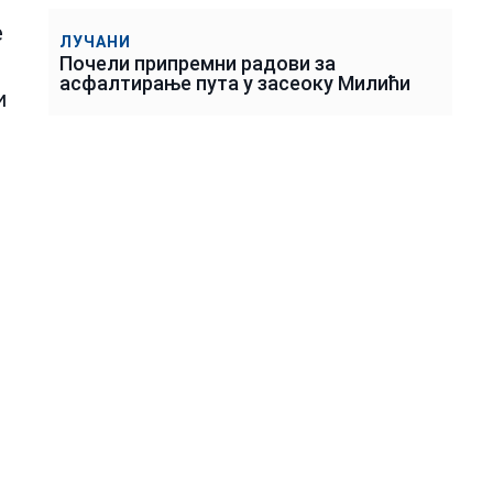
е
ЛУЧАНИ
Почели припремни радови за
асфалтирање пута у засеоку Милићи
и