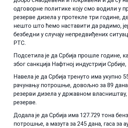
одговорне политике коју смо водили у п
резерве дизела у протекле три године, дв
нешто што ћемо наставити да радимо, јер
безбедни у случају непредвиђених ситуаци
РТС.
Подсетила је да Србија прошле године, к
због санкција Нафтној индустрији Србије,
Навела је да Србија тренуто има укупно 5
рачунању потрошње, довољно за 89 дана 
резерви дизела у државном власништву, 
резерве.
Додала је да Србија има 127.729 тона бен
потрошње, а мазута за 245 дана, гаса за а