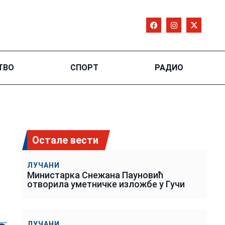
ТВО
СПОРТ
РАДИО
Остале вести
ЛУЧАНИ
Министарка Снежана Пауновић
отворила уметничке изложбе у Гучи
ЛУЧАНИ