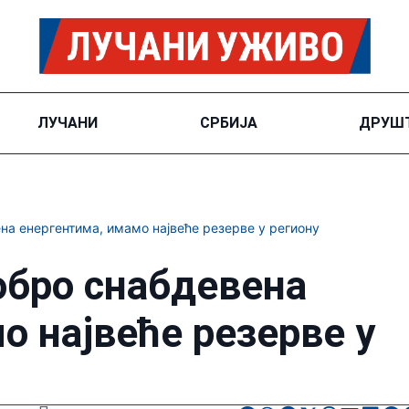
ЛУЧАНИ
СРБИЈА
ДРУШ
на енергентима, имамо највеће резерве у региону
обро снабдевена
о највеће резерве у