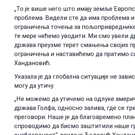
„То је више него што имају земље Европс
проблема. Видели сте да има проблема и 
ограничења точења за пољопривреднике у
те мере нећемо уводити. Ми смо увели дру
држава преузме терет смањења својих пр
ограничења и наставићемо да пратимо си
Хандановић.
Указала је да глобална ситуације не зави
могу да утичу.
„Не можемо да утичемо на одлуке амери
држава Голфа, односно залива, где се т
преговори. Наше је да благовремено пл
спроводимо да бисмо заштитили наше гр