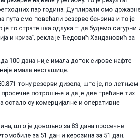
ретходних пар година. Дуплирали смо државн
а пута смо повећали резерве бензина и то је
 је то стратешка одлука – да будемо сигурни 
ја и криза“, рекла је Ђедовић Хандановић за
ада 100 дана није имала доток сирове нафте
 није имала несташице.
50.871 тону резерви дизела, што је, по летњем
просечне потрошње и да је две трећине тих
а остало су комерцијалне и оперативне
зина, што је довољно за 83 дана просечне
утомобиле за 51 дан и керозина за 51 дан.