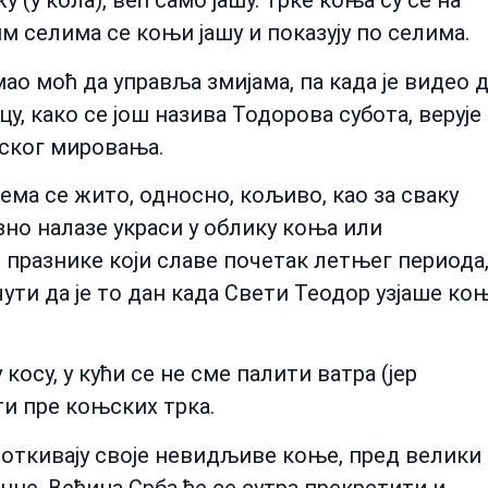
 (у кола), већ само јашу. Трке коња су се на
м селима се коњи јашу и показују по селима.
ао моћ да управља змијама, па када је видео 
ицу, како се још назива Тодорова субота, верује
мског мировања.
ема се жито, односно, кољиво, као за сваку
езно налазе украси у облику коња или
 празнике који славе почетак летњег периода
ути да је то дан када Свети Теодор узјаше ко
косу, у кући се не сме палити ватра (јер
ти пре коњских трка.
 поткивају своје невидљиве коње, пред велики
енце. Већина Срба ће се сутра прекрстити и