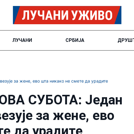
ЛУЧАНИ
СРБИЈА
ДРУШ
зује за жене, ево шта никако не смете да урадите
ОВА СУБОТА: Један
везује за жене, ево
те да урадите