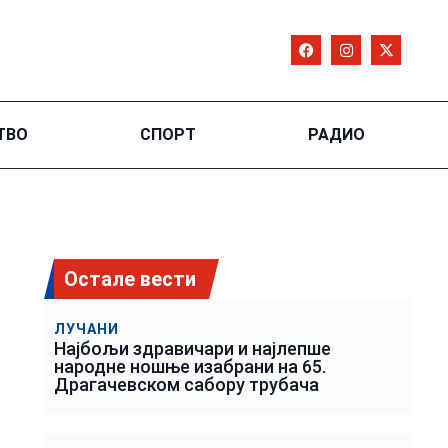
ТВО
СПОРТ
РАДИО
Остале вести
ЛУЧАНИ
Најбољи здравичари и најлепше
народне ношње изабрани на 65.
Драгачевском сабору трубача