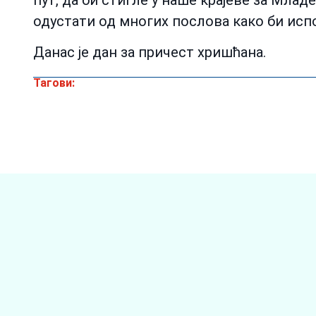
одустати од многих послова како би исп
Данас је дан за причест хришћана.
Тагови: