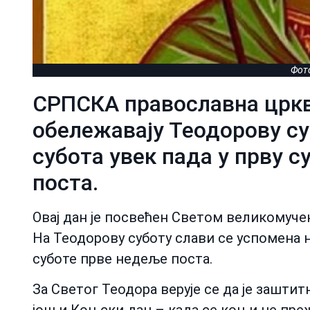
Фот
СРПСКА православна цркв
обележавају Теодорову су
субота увек пада у прву 
поста.
Овај дан је посвећен Светом великомучен
На Теодорову суботу слави се успомена 
суботе прве недеље поста.
За Светог Теодора верује се да је заштит