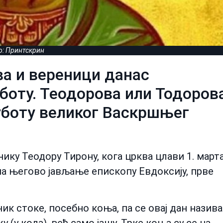
о: Принтскрин
а и вереници данас
боту. Теодорова или Тодоров
суботу великог Васкршњег
ику Теодору Тирону, кога црква цлави 1. марта
на његово јављање епископу Евдоксију, прве
ник стоке, посебно коња, па се овај дан назива