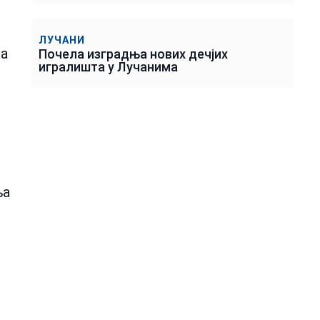
ЛУЧАНИ
да
Почела изградња нових дечјих
игралишта у Лучанима
,
ња