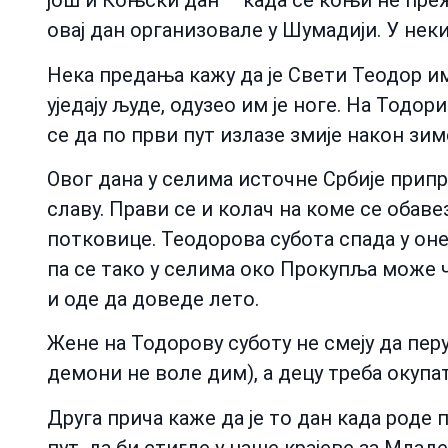
још и Коњски дан – када се коњи не прежу
овај дан организовале у Шумадији. У неки
Нека предања кажу да је Свети Теодор им
уједају људе, одузео им је ноге. На Тодор
се да по први пут излазе змије након зи
Овог дана у селима источне Србије припр
славу. Прави се и колач на коме се обав
потковице. Теодорова субота спада у оне
па се тако у селима око Прокупља може ч
и оде да доведе лето.
Жене на Тодорову суботу не смеју да перу 
демони не воле дим), а децу треба окупа
Друга прича каже да је то дан када роде
пут, да би стигле у наше крајеве за Млад