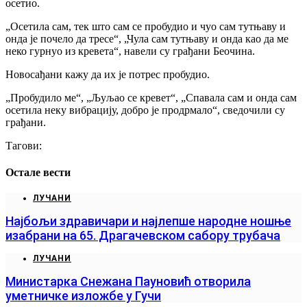
осетио.
„Осетила сам, тек што сам се пробудио и чуо сам тутњаву и
онда је почело да тресе“, „Чула сам тутњаву и онда као да ме
неко гурнуо из кревета“, навели су грађани Беочина.
Новосађани кажу да их је потрес пробудио.
„Пробудило ме“, „Љуљао се кревет“, „Спавала сам и онда сам
осетила неку вибрацију, добро је продрмало“, сведочили су
грађани.
Тагови:
Остале вести
ЛУЧАНИ
Најбољи здравичари и најлепше народне ношње
изабрани на 65. Драгачевском сабору трубача
ЛУЧАНИ
Министарка Снежана Пауновић отворила
уметничке изложбе у Гучи