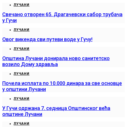
ЛУЧАНИ
Свечано отворен 65. Драгачевски сабор трубача
у Гучи
ЛУЧАНИ
Овог викенда сви путеви воде у Гучу!
ЛУЧАНИ
Општина Лучани донирала ново санитетско
возило Дому здравља
ЛУЧАНИ
Почела исплата по 10.000 динара за све основце
у општини Лучани
ЛУЧАНИ
У Гучи одржана 7. седница Општинског већа
општине Лучани
ЛУЧАНИ