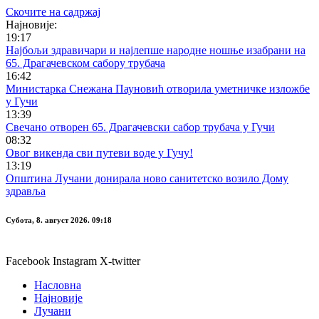
Скочите на садржај
Најновије:
19:17
Најбољи здравичари и најлепше народне ношње изабрани на
65. Драгачевском сабору трубача
16:42
Министарка Снежана Пауновић отворила уметничке изложбе
у Гучи
13:39
Свечано отворен 65. Драгачевски сабор трубача у Гучи
08:32
Овог викенда сви путеви воде у Гучу!
13:19
Општина Лучани донирала ново санитетско возило Дому
здравља
Субота, 8. август 2026. 09:18
Facebook
Instagram
X-twitter
Насловна
Најновије
Лучани