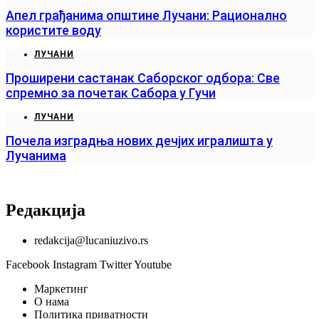
Апел грађанима општине Лучани: Рационално
користите воду
ЛУЧАНИ
Проширени састанак Саборског одбора: Све
спремно за почетак Сабора у Гучи
ЛУЧАНИ
Почела изградња нових дечјих игралишта у
Лучанима
Редакција
redakcija@lucaniuzivo.rs
Facebook
Instagram
Twitter
Youtube
Маркетинг
О нама
Политика приватности