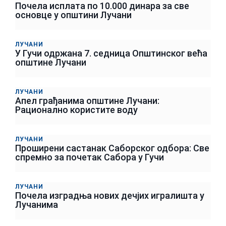
Почела исплата по 10.000 динара за све
основце у општини Лучани
ЛУЧАНИ
У Гучи одржана 7. седница Општинског већа
општине Лучани
ЛУЧАНИ
Апел грађанима општине Лучани:
Рационално користите воду
ЛУЧАНИ
Проширени састанак Саборског одбора: Све
спремно за почетак Сабора у Гучи
ЛУЧАНИ
Почела изградња нових дечјих игралишта у
Лучанима