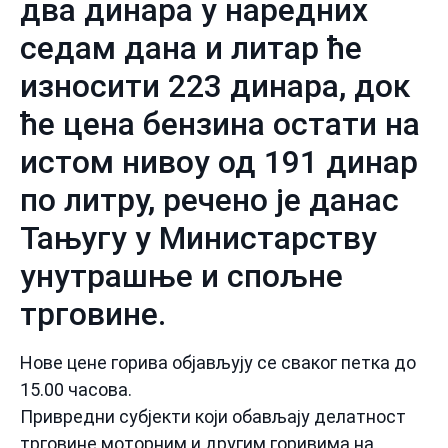
два динара у наредних
седам дана и литар ће
износити 223 динара, док
ће цена бензина остати на
истом нивоу од 191 динар
по литру, речено је данас
Тањугу у Министарству
унутрашње и спољне
трговине.
Нове цене горива објављују се сваког петка до
15.00 часова.
Привредни субјекти који обављају делатност
трговине моторним и другим горивима на