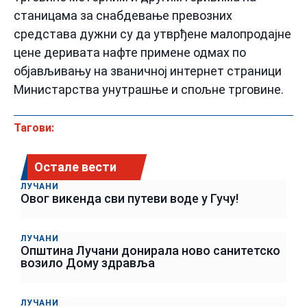
станицама за снабдевање превозних
средстава дужни су да утврђене малопродајне
цене деривата нафте примене одмах по
објављивању на званичној интернет страници
Министарства унутрашње и спољне трговине.
Тагови:
Остале вести
ЛУЧАНИ
Овог викенда сви путеви воде у Гучу!
ЛУЧАНИ
Општина Лучани донирала ново санитетско
возило Дому здравља
ЛУЧАНИ