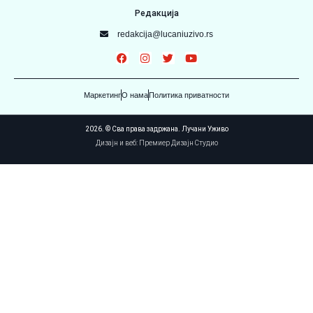
Редакција
redakcija@lucaniuzivo.rs
Маркетинг
О нама
Политика приватности
2026. © Сва права задржана. Лучани Уживо
Дизајн и веб: Премиер Дизајн Студио