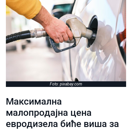
Foto: pixabay.com
Максимална
малопродајна цена
евродизела биће виша за