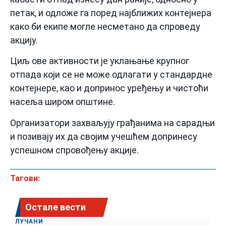
петак, и одложе га поред најближих контејнера
како би екипе могле несметано да спроведу
акцију.
Циљ ове активности је уклањање крупног
отпада који се не може одлагати у стандардне
контејнере, као и допринос уређењу и чистоћи
насеља широм општине.
Организатори захваљују грађанима на сарадњи
и позивају их да својим учешћем допринесу
успешном спровођењу акције.
Тагови:
Остале вести
ЛУЧАНИ