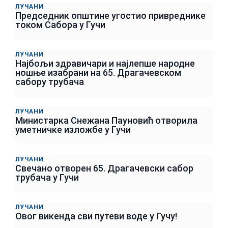
ЛУЧАНИ
Председник општине угостио привреднике
током Сабора у Гучи
ЛУЧАНИ
Најбољи здравичари и најлепше народне
ношње изабрани на 65. Драгачевском
сабору трубача
ЛУЧАНИ
Министарка Снежана Пауновић отворила
уметничке изложбе у Гучи
ЛУЧАНИ
Свечано отворен 65. Драгачевски сабор
трубача у Гучи
ЛУЧАНИ
Овог викенда сви путеви воде у Гучу!