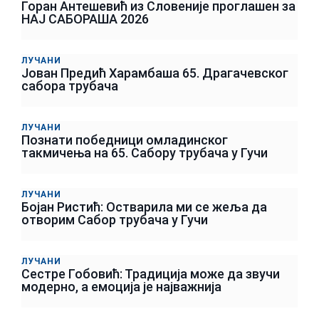
Горан Антешевић из Словеније проглашен за
НАЈ САБОРАША 2026
ЛУЧАНИ
Јован Предић Харамбаша 65. Драгачевског
сабора трубача
ЛУЧАНИ
Познати победници омладинског
такмичења на 65. Сабору трубача у Гучи
ЛУЧАНИ
Бојан Ристић: Остварила ми се жеља да
отворим Сабор трубача у Гучи
ЛУЧАНИ
Сестре Гобовић: Традиција може да звучи
модерно, а емоција је најважнија