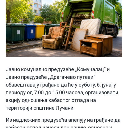
Јавно комунално предузеће „Комуналац“ и
Јавно предузеће „Драгачево путеви“
обавештавају грађане да ће у суботу, 6. јуна, у
периоду од 7.00 до 15.00 часова, организовати
акцију одношења кабастог отпада на
територији општине Лучани.
Из надлежних предузећа апелују на грађане да
кабасти отпад изнесу дан раније, односно у